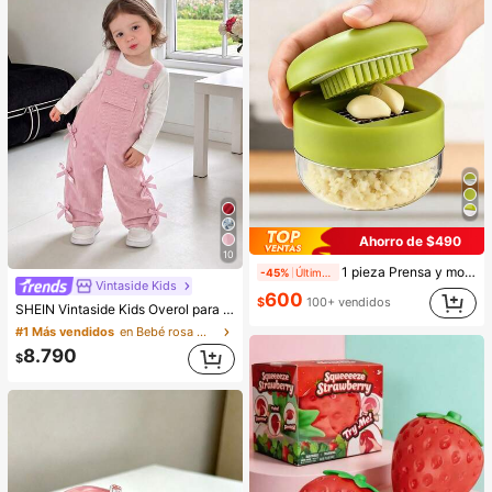
Ahorro de $490
10
1 pieza Prensa y molinillo de ajo manual - Herramienta de cocina multifuncional, se puede usar para picar, rebanar y moler, adecuado para uso en el hogar, restaurante, al aire libre y camión de comida, diseño portátil de mano, molinillo de plástico y diente de ajo, suministros de cocina, suministros de cocina, artículos esenciales para viajes y al aire libre, fácil de transportar, decoración del hogar, temporada de regreso a la escuela, regalo para mujeres, regalo para hombres
-45%
Últimos 2 días
Vintaside Kids
600
$
100+ vendidos
SHEIN Vintaside Kids Overol para niña bebé, para todas las estaciones, estilo lindo, rosa claro, decorado con lazos rosas, diseño de bolsillo delantero, mono de pierna recta holgada, tela de pana, suave y cómodo, para la escuela, el transporte, salidas diarias, overol para niña bebé para todas las estaciones
#1 Más vendidos
en Bebé rosa Monos para niñas
8.790
$