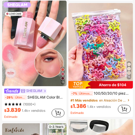
16
15
Ahorro de $104
SHEGLAM
100/50/30/10 piezas Lindos clips de estrella de cinco puntas estilo Y2K, clips de cabello coloridos, accesorios básicos para el cabello - Adecuados para niñas, uso diario en la escuela, fiestas, deportes, estética
-7%
Últimos 2 días
SHEGLAM Color Bloom Rubor LíQuido Acabado Mate-Love Cake Colorete Marca De Belleza CosméTica Maquillaje Para Mujeres Y NiñAs
-29%
Últimos 1 días
#1 Más vendidos
en Aleación De Hierro Accesorios para el cabello d
(1000+)
1.386
$
1.4k+ vendidos
3.839
$
1.4k+ vendidos
Estimado
Estimado
0-3 Years