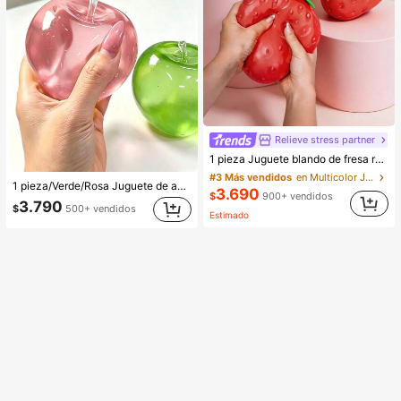
Relieve stress partner
1 pieza Juguete blando de fresa realista y lindo, juguete sensorial para aliviar el estrés para niños y adultos, decoración de escritorio para aliviar la ansiedad y mejorar el estado de ánimo, adecuado como regalo para fiestas y vacaciones (embalaje en bolsa OPP)
#3 Más vendidos
en Multicolor Juguetes para aliviar el estrés
1 pieza/Verde/Rosa Juguete de apretar de manzana, Juguetes de apretar y soltar para adultos, Juguetes de liberación de rebote lento, Juguete sensorial para aliviar la ansiedad, Juguete de apretar para aliviar el estrés para adultos, Para fiestas de adultos, Squishy, Regalo de cumpleaños, Regalo pequeño para bolsa de regalo, Squishy, Juguetes squishy
3.690
$
900+ vendidos
3.790
$
500+ vendidos
Estimado