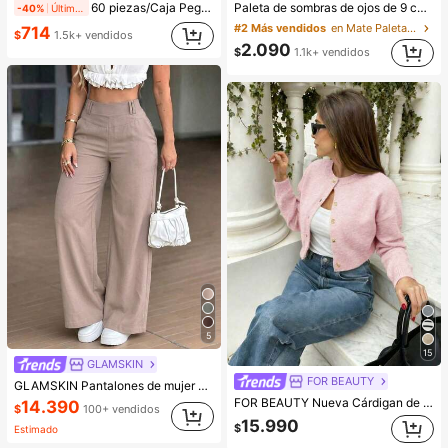
60 piezas/Caja Pegatinas de estrella lindas - Pegatinas faciales, sin alcohol, sin fragancia, suaves en la piel, fáciles de aplicar, resistentes al agua, ideales para decoraciones de fiesta, pegatinas faciales, espejos de maquillaje, adecuadas para maquillaje, decoración de habitaciones, tocador, viajes, dormitorio, accesorios de maquillaje, colores: rosa, negro, amarillo, blanco, verde, multicolor, tono de piel. Incluye 1 paquete de 40 piezas/hoja
Paleta de sombras de ojos de 9 colores de tonos tierra neutros de chocolate con leche, maquillaje ligero, brillo y purpurina, herramientas de maquillaje de ojos
-40%
Últimos 2 días
#2 Más vendidos
en Mate Paletas de sombras de ojos
714
$
1.5k+ vendidos
2.090
$
1.1k+ vendidos
5
15
GLAMSKIN
FOR BEAUTY
GLAMSKIN Pantalones de mujer básicos de cintura alta y pierna ancha para verano/otoño, pantalones de oficina de negocios casuales de unicolor, textura de lino con Bottom holgada, adecuados para la temporada de regreso a la escuela
FOR BEAUTY Nueva Cárdigan de Punto de Manga Larga para Mujer, Cuello Redondo, Botones Simples, Estilo Retro Rosa, Primavera & Otoño, Casual Minimalista Versátil de Moda
14.390
$
100+ vendidos
15.990
$
Estimado