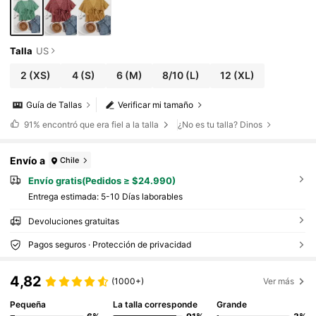
Talla
US
2
(XS)
4
(S)
6
(M)
8/10
(L)
12
(XL)
Guía de Tallas
Verificar mi tamaño
91%
encontró que era fiel a la talla
¿No es tu talla? Dinos
Envío a
Chile
Envío gratis(Pedidos ≥ $24.990)
Entrega estimada:
5-10 Días laborables
Devoluciones gratuitas
Pagos seguros · Protección de privacidad
4,82
(1000+)
Ver más
Pequeña
La talla corresponde
Grande