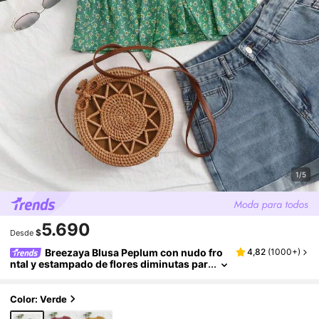
1/5
5.690
$
Desde
Breezaya Blusa Peplum con nudo fro
4,82
(
1000+
)
ntal y estampado de flores diminutas par
a ropa de Año Nuevo
Color: Verde