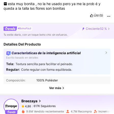
esta
muy
bonita
,
no
la
he
usado
pero
ya
me
la
prob
é
y
queda
a
la
talla
las
flores
son
bonitas
Útil
(5)
Creciente
52 %
#BohoFácil
Tu estilo diario, con un toque boho chic sin esfuerzo.
Detalles Del Producto
Características de la inteligencia artificial
Escrito basado en detalles
Tela:
Textura sencilla para facilitar el peinado.
Regular:
Corte regular con forma equilibrada.
617K Seguidores
4,86
Composición:
100% Poliéster
Ver más
617K Seguidores
4,86
Breezaya
617K Seguidores
4,86
9.6M Vendido recientemente
4.7M Recompra
Incremento