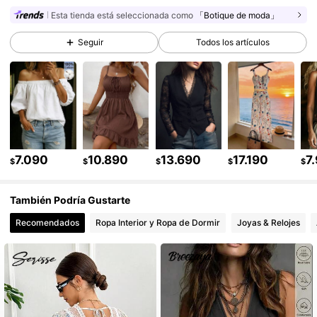
Esta tienda está seleccionada como
「Botique de moda」
617K Seguidores
4,86
Seguir
Todos los artículos
617K Seguidores
4,86
617K Seguidores
4,86
7.090
10.890
13.690
17.190
7
$
$
$
$
$
617K Seguidores
4,86
También Podría Gustarte
617K Seguidores
4,86
Recomendados
Ropa Interior y Ropa de Dormir
Joyas & Relojes
617K Seguidores
4,86
617K Seguidores
4,86