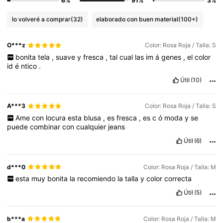
6%
91%
3%
lo volveré a comprar
(32)
elaborado con buen material
(100+)
O***z
Color: Rosa Roja / Talla: S
bonita
tela
,
suave
y
fresca
,
tal
cual
las
im
á
genes
,
el
color
id
é
ntico
.
Útil
(10)
A***3
Color: Rosa Roja / Talla: S
Ame
con
locura
esta
blusa
,
es
fresca
,
es
c
ó
moda
y
se
puede
combinar
con
cualquier
jeans
Útil
(6)
d***0
Color: Rosa Roja / Talla: M
esta
muy
bonita
la
recomiendo
la
talla
y
color
correcta
Útil
(5)
b***a
Color: Rosa Roja / Talla: M