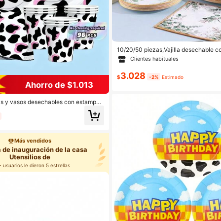
10/20/50 piezas,Vajilla desechable c
y estampado de eucalipto en acuarela
Clientes habituales
l de 7 pulgadas y 9 pulgadas con est
erde y lámina dorada, vasos de 9 onzas
3.028
platos elegantes con estampado floral
$
-2%
Estimado
Ahorro de $1.013
rde para boda, despedida de soltera, j
wer y suministros para fiestas
etas y vasos desechables con estampad
set de suministros para fiestas, sirve p
 vajilla de papel desechable para fies
ara cumpleaños, bodas, fiestas temáti
liares.
Más vendidos
a de inauguración de la casa
Utensilios de
 usuarios le dieron 5 estrellas