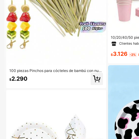
10/20/40/50 pie
laro sólido con 
Clientes hab
papel de 7 y 9 
ate sólido, vaso
3.126
orde de concha 
$
-2%
wer, despedida d
umpleaños
100 piezas Pinchos para cócteles de bambú con nud
os decorativos para pinchar frutas, para fiestas, Día d
2.290
e San Valentín, bodas y cumpleaños
$