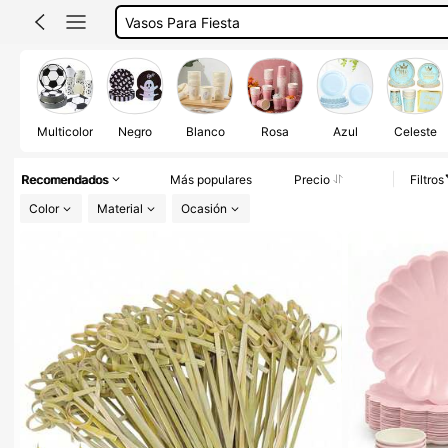
Platos Para Fiesta
Platos Desechables
Platos Desechables Elegante
Platos De Plástico Elegantes
Multicolor
Negro
Blanco
Rosa
Azul
Celeste
Recomendados
Más populares
Precio
Filtros
Color
Material
Ocasión