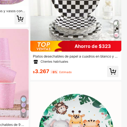
as y vasos con f
 sirve para 8 invi
desechables para
 y vasos) es perf
s y picnics fami
Ahorro de $323
Platos desechables de papel a cuadros en blanco y n
egro, suministros de fiesta con estampado de tablero
Clientes habituales
de ajedrez, sirve a 24 invitados, adecuado para fiesta
s, celebraciones, cumpleaños, regalos
3.267
$
-9%
Estimado
4
echables de 9 oz