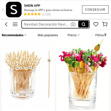
Fiesta Hawaiana Tropical
SHEIN APP
×
CONSEGUIR
Descarga la APP y gana ofertas exclusivas
Navidad
(1,319)
Navidad Decoración Navideña 2026
Adornos De Navidad
Recomendados
Más populares
Precio
Filtros
Fiesta Tropical
Fiesta Hawaiana Tropical
Navidad