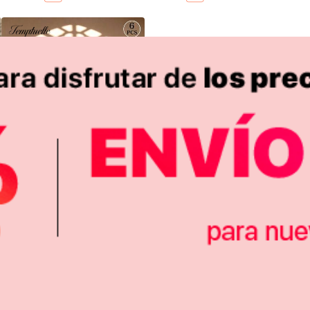
6.998
$
-9%