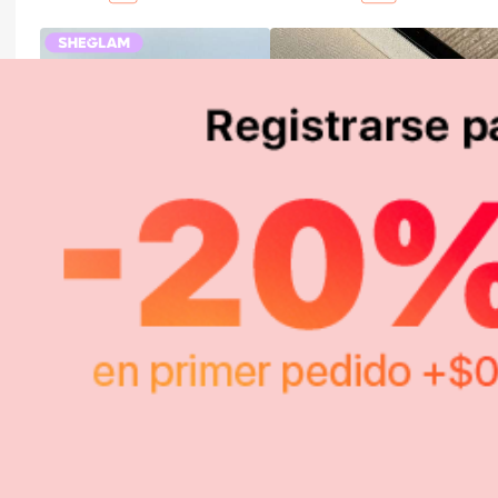
4.741
1.930
$
$
-20%
-3%