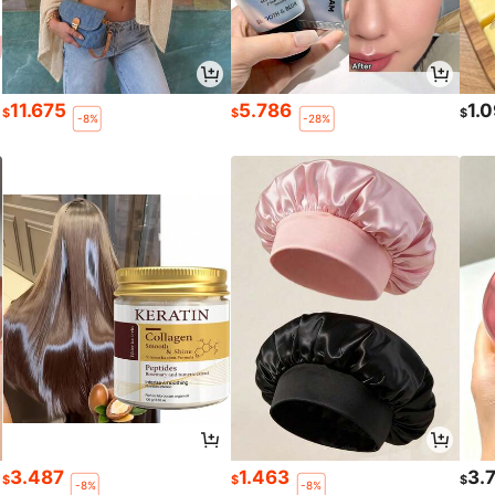
11.675
5.786
1.
$
$
$
-8%
-28%
3.487
1.463
3.
$
$
$
-8%
-8%