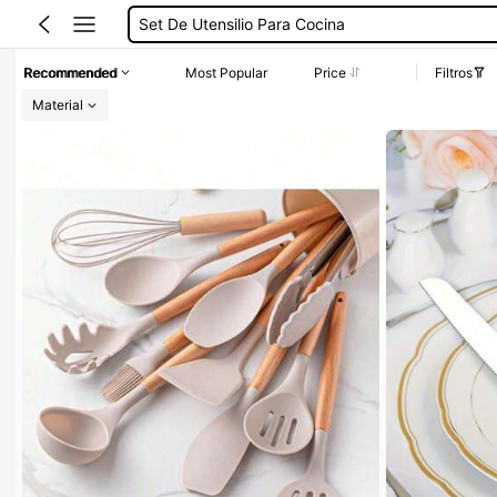
Set De Utensilio Para Cocina
Tortillero De Palma
Recommended
Most Popular
Price
Filtros
Cubiertos De Cocina
Material
Trastes De Cosina
Pala Para Pastel