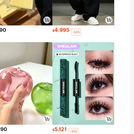
090
4.995
$
-50%
790
5.121
$
-33%