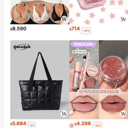
8.590
714
$
$
-40%
5.684
4.266
$
$
-3%
-32%