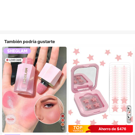
También podría gustarte
10
Ahorro de $476
15