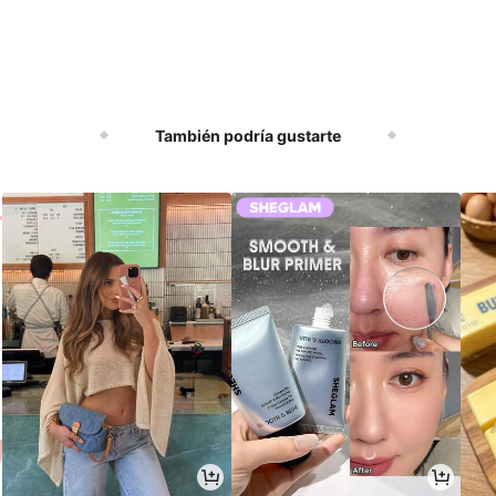
También podría gustarte