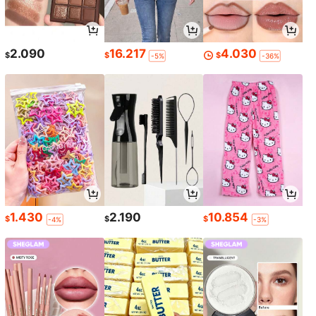
2.090
16.217
4.030
$
$
$
-5%
-36%
1.430
2.190
10.854
$
$
$
-4%
-3%