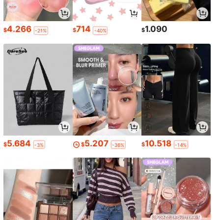
4.266
714
1.090
$
$
$
-21%
-40%
5.684
5.207
10.518
$
$
$
-3%
-36%
-14%