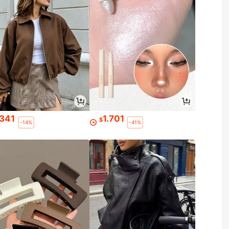
.341
1.701
$
-14%
-41%