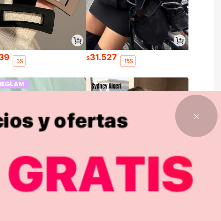
639
31.527
$
-3%
-15%
784
10.690