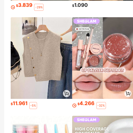
3.839
1.090
$
$
-29%
11.961
4.266
$
$
-5%
-32%