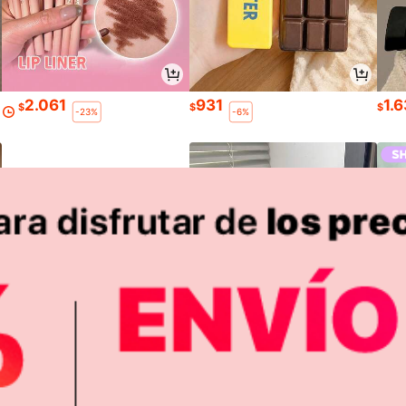
2.061
931
1.
$
$
$
-23%
-6%
3.316
7.790
3.