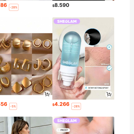
786
8.590
$
-28%
556
4.266
$
-5%
-28%