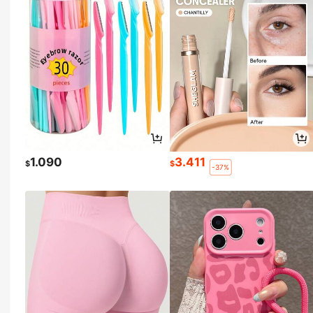
1.090
3.411
$
$
-37%