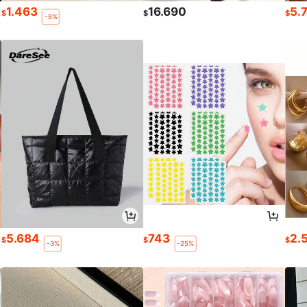
1.463
16.690
5.
$
$
$
-8%
5.684
743
2.
$
$
$
-3%
-25%