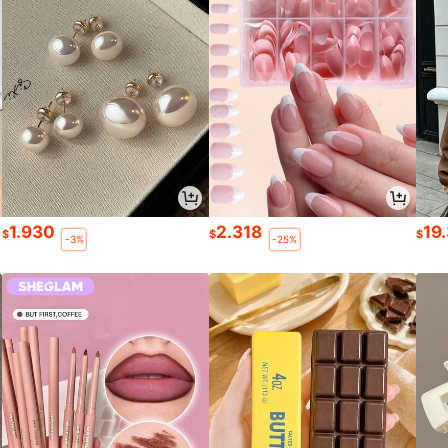
1.930
2.318
19
$
$
$
-3%
-25%