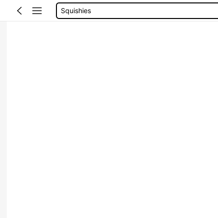
Squishies
Squishy
Vestidos Elegantes Para Fiesta
Poleras Mujer
Aretes Personalizados Con Fotos