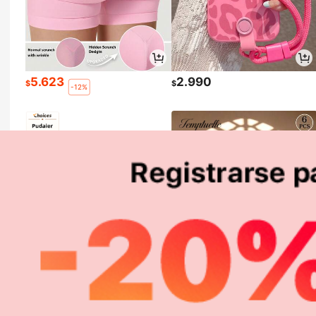
5.623
2.990
$
$
-12%
2.571
6.998