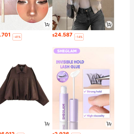
1.701
24.587
$
-41%
-14%
26.012
2.936