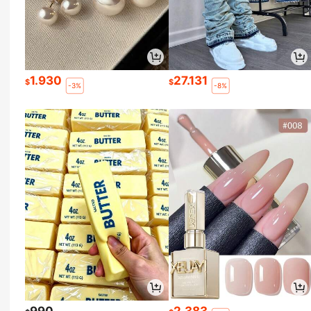
1.930
27.131
$
$
-3%
-8%
990
2.383