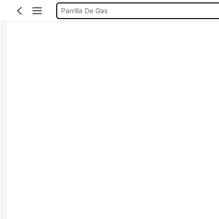
Parrilla De Gas
Parrilla De Gas Empotrable
Estufa De Gas 4 Quemadores
Parrillas De Gas
Estufas De Gas