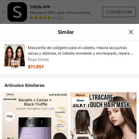
SHEIN APP
×
CONSEGUIR
Descarga la APP y gana ofertas exclusivas
(1,319)
Similar
Mascarilla de colágeno para el cabello, mejora las puntas
secas y abiertas, el cabello enredado y encrespado, repara el
cabello dañado por permanentes y tintes, adecuada para el
Ropa formal
cuidado diario y la noche de citas, para hombres y mujeres
$11.951
Artículos Similares