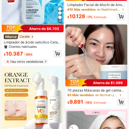
Limpiador Facial de Mochi de Arroz
/ Limpiador Facial Iluminador de Mo
#10 Más vendidos
en Reafirmante Limpiadores
chi de Arroz con Rosa Mosqueta &
10.128
Exfoliante Diario - Hidratante, Exfoli
$
-7%
Estimado
ante & Limpieza Profunda - Para To
4
do Tipo de Piel con Polvo de Arroz
Ahorro de $6.703
& Agua de Arroz (4.23oz)
CeraVe
Limpiador de ácido salicílico CeraV
e - Hidratante y reparador suave de
Clientes habituales
la barrera
10.387
$
-39%
4
Hay otros vendedores
Ahorro de $1.099
70 piezas Máscaras de gel calmant
e con Centella Asiática y ácido hial
#3 Más vendidos
en Normal Limpiadores
urónico de Madagascar | Máscaras
9.891
faciales hidratantes y calmantes | C
$
-10%
Estimado
uidado de la piel coreano para piele
s sensibles con hidratación profund
a
#6 Más vendidos
en Reafirmante Limpiadores