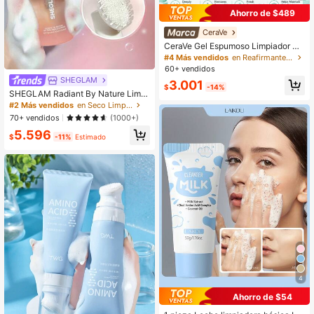
Ahorro de $489
CeraVe
CeraVe Gel Espumoso Limpiador Ca
lmante, 30/88/236ml, Control de Gr
#4 Más vendidos
en Reafirmante Limpiadores
asa & Reparación de la Barrera Cut
60+ vendidos
ánea, Limpiador Suave Diario, Apto
SHEGLAM
3.001
para Piel Normal a Grasa
$
-14%
SHEGLAM Radiant By Nature Limpi
ador Facial Piel Seca 100Ml Marca
#2 Más vendidos
en Seco Limpiadores
De Belleza CosméTica Maquillaje P
70+ vendidos
(1000+)
ara Mujeres Y NiñAs
5.596
$
-11%
Estimado
4
Ahorro de $54
#3 Más vendidos
en Poros limpios Limpiadores
Clientes habituales