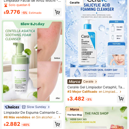
Limpiador Facial de Arroz Mochi - J
abón Facial, Exfoliante Suave Todo
Solo quedan 6
en Uno para Limpieza Profunda, Hi
9.776
dratación, Minimización de Poros, c
$
-5%
Estimado
on Agua de Arroz & Té Verde
CeraVe
CeraVe Gel Limpiador Cetaphil, Tam
año Completo 236ml, Muestra 30m
#3 Mejor Calificado
en Limpiadores
l, Exfoliación Suave, Control de Gra
3.482
sa, Cuidado de la Piel Diario & de Vi
$
-3%
aje
Slow Sunday
Limpiador De Espuma Calmante Ce
ntella Asiática, Centella Asiática, Li
#8 Más vendidos
en Sin alcohol Limpiadores
mpieza Profunda, Calmante E Hidra
2.882
tante De La Piel, K Beauty, Buena E
$
-40%
lección Para Vacaciones, Playa, Via