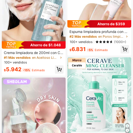
Ahorro de $359
Espuma limpiadora profunda con ce
ntella asiática que elimina las impur
#2 Más vendidos
en Poros limpios Limpiadores
ezas que obstruyen los poros
100+ vendidos
(1000+)
Ahorro de $1.048
6.831
$
-5%
Estimado
Crema limpiadora de 200ml con Ce
ntella Asiática & Ácido Hialurónico,
#1 Más vendidos
en Aceitoso Limpiadores
Limpieza profunda y control de gras
100+ vendidos
a, Eliminación de puntos negros &
5.942
Minimización de poros, Elimina el m
$
-15%
Estimado
aquillaje diario & Protector solar, Ap
ta para piel sensible & grasa, Uso di
ario