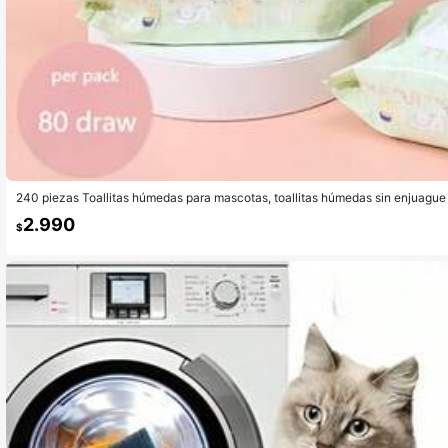
240 piezas Toallitas húmedas para mascotas, toallitas húmedas sin enjuague 
anchas de lágrimas y partes del Body, toallitas de limpieza, suministros de 
2.990
uso diario y viajes
$