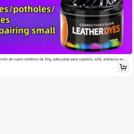
ación de cuero sintético de 50g, adecuada para zapatos, sofá, arañazos en as
ido de ropa, decoración del hogar, grietas en cuero sintético, desgarros, pasta
 pasta de restauración de color