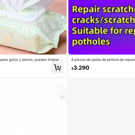
para gatos y perros, pueden limpiar m
6 piezas de pasta de pintura de repar
limpieza para mascotas, adecuadas para
ientos de coche, pintura colorida, teñ
3.290
de relleno de agujeros de quemaduras,
$