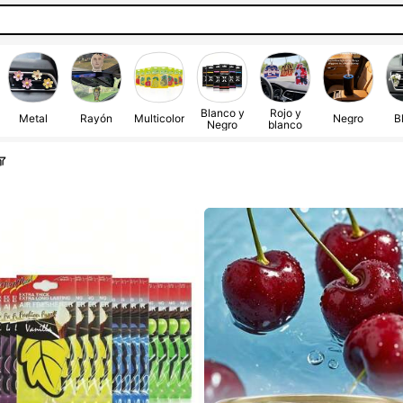
Blanco y
Rojo y
Metal
Rayón
Multicolor
Negro
B
Negro
blanco