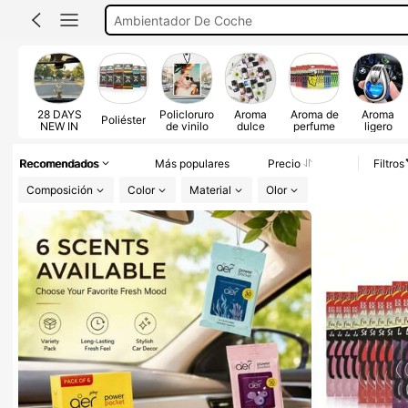
Accesorios Para Carro
Auto
Ambientador Para Carro
Aromatizante Para Carro
28 DAYS
Policloruro
Aroma
Aroma de
Aroma
Poliéster
NEW IN
de vinilo
dulce
perfume
ligero
Recomendados
Más populares
Precio
Filtros
Composición
Color
Material
Olor