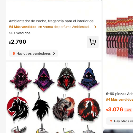
Ambientador de coche, fragancia para el interior del a
utomóvil, decoración interior del automóvil, desodoriz
#4 Más vendidos
en Aroma de perfume Ambientador para coche
ante de larga duración, múltiples aromas florales y frut
50+ vendidos
ales disponibles, adecuado para coche, dormitorio, ar
mario, baño, armario de zapatos, cama de mascota, a
2.790
ccesorios de automóvil, regalos navideños, vida útil d
$
e 60 días después de la apertura
6
Hay otros vendedores
6-60 piezas Ado
ico natural par
#4 Más vendido
el interior del 
ragante
3.076
$
-4%
2
Hay otros v