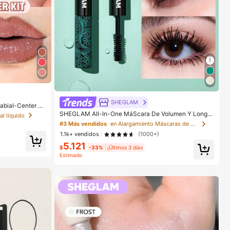
SHEGLAM
abial-Center St
méTica Maquill
SHEGLAM All-In-One MáScara De Volumen Y Longit
al líquido
ud PestañAs Marca De Belleza CosméTica Maquillaje
#3 Más vendidos
en Alargamiento Máscaras de pestañas
Para Mujeres Y NiñAs
1.1k+ vendidos
(1000+)
5.121
$
-33%
¡Últimos 3 días
Estimado