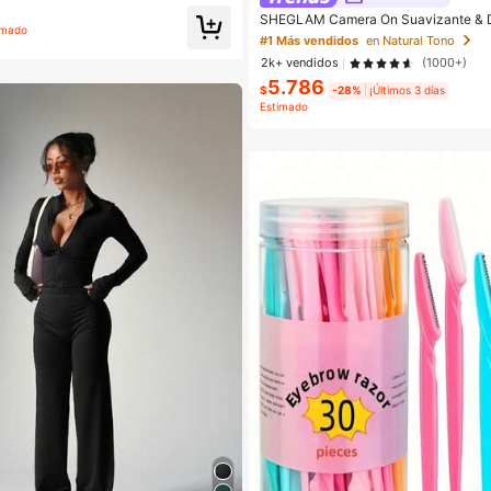
SHEGLAM Camera On Suavizante & D
imado
base Marca de Belleza Cosmética Maq
#1 Más vendidos
en Natural Tono
ujeres y Niñas
2k+ vendidos
(1000+)
5.786
$
-28%
¡Últimos 3 días
Estimado