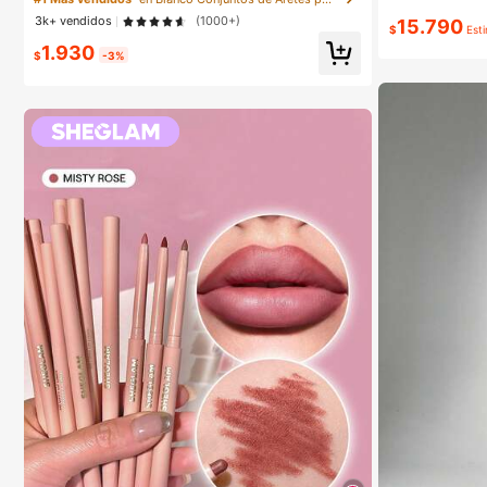
ara mujeres
3k+ vendidos
(1000+)
15.790
$
Est
1.930
$
-3%