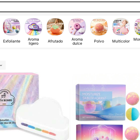
Aroma
Aroma
Mo
Exfoliante
Afrutado
Polvo
Multicolor
ligero
dulce