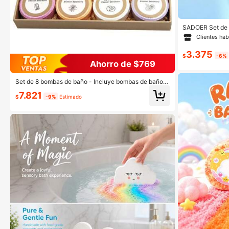
SADOER Set de 
efecto efervesc
Clientes hab
cha, bombas aro
ales, regalo pa
3.375
ntín
$
-6%
Ahorro de $769
Set de 8 bombas de baño - Incluye bombas de baño c
on aceites esenciales y sales de baño. Una opción ide
7.821
al para el spa en casa y el autocuidado, excelente par
$
-9%
Estimado
a regalos del Día de la Madre, cumpleaños y San Vale
ntín, adecuado tanto para hombres como para mujere
s.