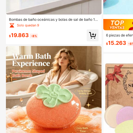
Bombas de baño oceánicas y bolas de sal de baño 12
pcs/Caja
Solo quedan 9
19.863
6 piezas de efe
$
-8%
con fragancia y 
15.263
egalo único perf
$
-8