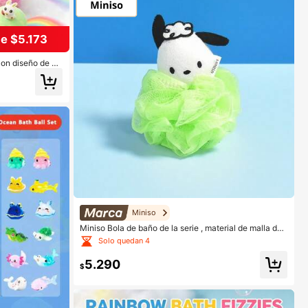
e $5.173
on diseño de si
bomba de baño, s
de baño con mant
as, perfecto para
para novia, esp
, Día de la Madr
Miniso
Miniso Bola de baño de la serie , material de malla de
alta calidad, proporciona una experiencia de baño có
Solo quedan 4
moda
5.290
$