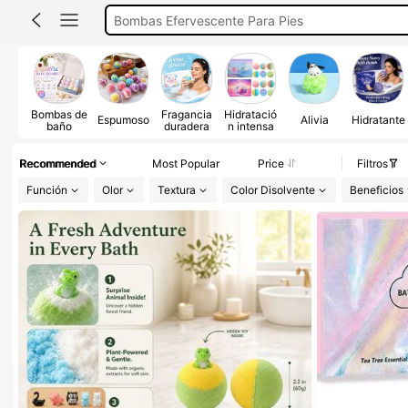
Bombas Efervecentes Para Pedicura
Burbujas Para Jacuzzi
Sales De Baño
Bombas De Baño
Bombas de
Fragancia
Hidratació
Espumoso
Alivia
Hidratante
baño
duradera
n intensa
Recommended
Most Popular
Price
Filtros
Función
Olor
Textura
Color Disolvente
Beneficios