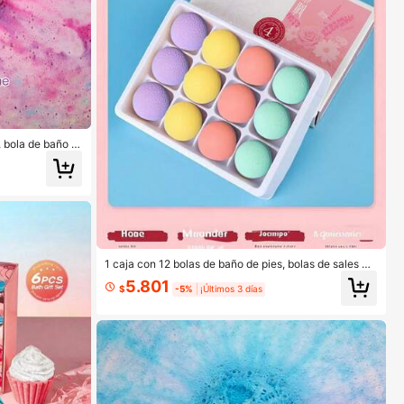
, bola de baño d
esenciales, idea
l para el cuidad
mejores amigos,
rios de baño
1 caja con 12 bolas de baño de pies, bolas de sales de
baño florales, regalos navideños para hombres y muje
5.801
res, empaque aleatorio
$
-5%
¡Últimos 3 días