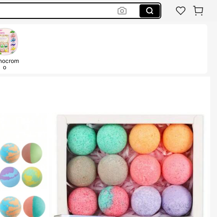
nocrom
o