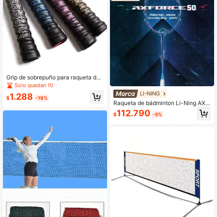
Grip de sobrepuño para raqueta de
bádminton, banda de sudor antidesl
Solo quedan 10
izante y duradera con estampado
LI-NING
1.288
$
-19%
Raqueta de bádminton Li-Ning AXF
ORCE 50 (4U) Serie - Raqueta indiv
112.790
$
-5%
idual ofensiva, material de fibra de
carbono, peso 80-85g, tensión máxi
ma de encordado: 28 libras, modelo:
AYPT285