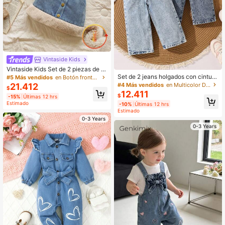
Vintaside Kids
Vintaside Kids Set de 2 piezas de c
haqueta de cárdigan con cuello clá
Set de 2 jeans holgados con cintura
#5 Más vendidos
en Botón frontal Denim para niñas
sico y falda de mezclilla azul para n
elástica para niñas bebé
#4 Más vendidos
en Multicolor Denim para niñas
21.412
$
iñas bebé, adecuado para salidas, s
12.411
$
-15%
Últimas 12 hrs
esiones fotográficas en casa y fiest
Estimado
as festivas
-10%
Últimas 12 hrs
Estimado
0-3 Years
0-3 Years