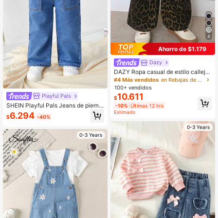
4
Ahorro de $1.179
Dazy
DAZY Ropa casual de estilo callejer
o para niñas bebé y niñas pequeñas
#4 Más vendidos
en Rebajas de verano Denim para niñas
con estampado de leopardo y mezc
100+ vendidos
lilla
10.611
Playful Pals
$
SHEIN Playful Pals Jeans de pierna
-10%
Últimas 12 hrs
ancha de cintura alta de lavado me
Estimado
6.294
$
-40%
dio en azul para bebé niña, suaves,
cómodos y elásticos con cintura elá
0-3 Years
stica
0-3 Years