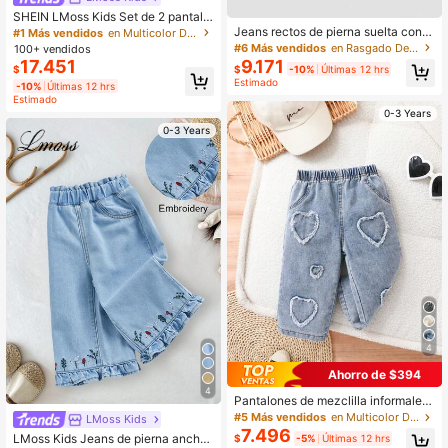
SHEIN LMoss Kids Set de 2 pantalo
nes vaqueros holgados de color ca
Jeans rectos de pierna suelta con l
#1 Más vendidos
en Multicolor Denim para niñas
qui y negro para niña, ropa de otoño
avado ligero, estilo vintage con bor
#6 Más vendidos
en Rasgado Denim para niñas
100+ vendidos
e invierno, casual y de moda para v
dado de corazón blanco, en estilo Y
9.171
17.451
$
-10%
Últimas 12 hrs
$
acaciones, estilo de los 2000, jeans
2K para niñas jóvenes, de tela suav
Estimado
de Halloween, Navidad
e y cómoda, versátil para uso casua
-10%
Últimas 12 hrs
Estimado
l diario, para bebés y niños pequeño
0-3 Years
s
0-3 Years
4
Ahorro de $394
4
Pantalones de mezclilla informales
con corazones para niñas en veran
#5 Más vendidos
en Multicolor Denim para niñas
LMoss Kids
o
7.496
LMoss Kids Jeans de pierna ancha
$
-5%
Últimas 12 hrs