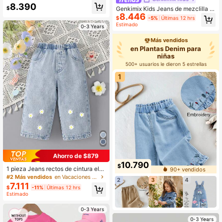
ebé
8.390
$
Genkimix Kids Jeans de mezclilla vi
8.446
ntage lavados para niñas bebé, cint
$
-5%
Últimas 12 hrs
ura elástica, bordado de cereza, pie
Estimado
0-3 Years
rna recta relajada, tela suave y cóm
oda, de moda para ocasiones casua
Más vendidos
les, vacaciones, festivales de músic
en Plantas Denim para
a y fiestas
niñas
500+ usuarios le dieron 5 estrellas
1
Ahorro de $879
10.790
$
1 pieza Jeans rectos de cintura elás
90+ vendidos
tica con estampado floral casual pa
#2 Más vendidos
en Vacaciones Denim para niñas
2
3
4
ra niña, corte holgado, para primave
7.111
$
-11%
Últimas 12 hrs
ra/verano
Estimado
0-3 Years
0-3 Years