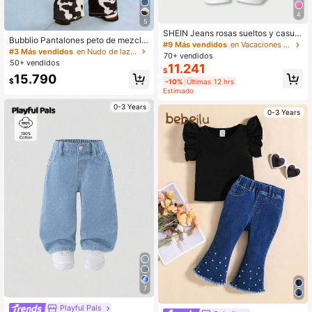
4
5
SHEIN Jeans rosas sueltos y casual
Bubblio Pantalones peto de mezclill
es con bordado de corazón para be
#9 Más vendidos
en Vacaciones Denim para niñas
a holgados con estampado de vaca
#3 Más vendidos
en Nudo de lazo Denim para niñas
bé niña
70+ vendidos
y decoración de moño grande para
50+ vendidos
11.241
bebé niña
$
15.790
$
-10%
Últimas 12 hrs
Estimado
0-3 Years
0-3 Years
7
Playful Pals