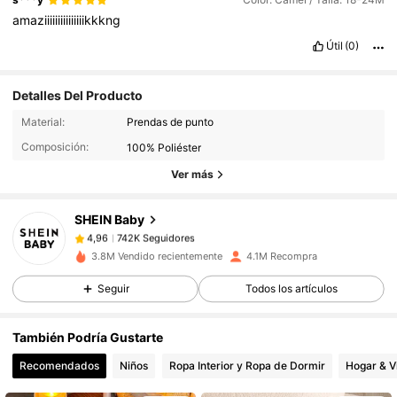
amaziiiiiiiiiiiiiiikkkng
Útil
(0)
Detalles Del Producto
742K Seguidores
4,96
Material:
Prendas de punto
Composición:
100% Poliéster
742K Seguidores
4,96
Ver más
SHEIN Baby
742K Seguidores
4,96
a***j
pagó
Hace 1 día
3.8M Vendido recientemente
4.1M Recompra
742K Seguidores
4,96
Seguir
Todos los artículos
También Podría Gustarte
742K Seguidores
4,96
Recomendados
Niños
Ropa Interior y Ropa de Dormir
Hogar & V