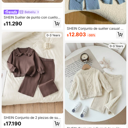
Bebeilu
SHEIN Suéter de punto con cuello r
edondo y mangas raglán para bebé
11.290
$
niña con bordado de corazón
SHEIN Conjunto de suéter casual d
e punto de manga raglán y cuello re
12.803
$
-30%
0-3 Years
dondo de unicolor para bebé niña
0-3 Years
SHEIN Conjunto de 2 piezas de sué
ter de punto con rayas y oso y pant
17.190
$
alones para bebé niña, cómodo y c