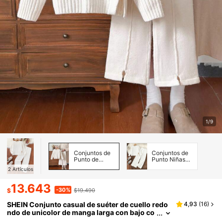
1/9
Conjuntos de
Conjuntos de
Punto de
Punto Niñas
Bebé Niña
(8-12)
2
Artículos
13.643
-30%
$
$19.490
SHEIN Conjunto casual de suéter de cuello redo
4,93
(
16
)
ndo de unicolor de manga larga con bajo co
n abertura lateral y pantalones de punto par