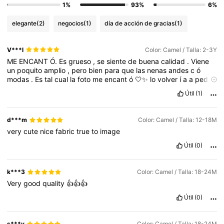
1%
93%
6%
elegante
(2)
negocios
(1)
día de acción de gracias
(1)
V***l
Color: Camel / Talla: 2-3Y
ME
ENCANT
Ó.
Es
grueso
,
se
siente
de
buena
calidad
.
Viene
un
poquito
amplio
,
pero
bien
para
que
las
nenas
andes
c
ó
modas
.
Es
tal
cual
la
foto
me
encant
ó
🤍✨
lo
volver
í
a
a
pedir
por
qu
é
la
tela
tambi
é
n
es
suave
y
luce
c
ó
moda
Útil
(1)
d***m
Color: Camel / Talla: 12-18M
very
cute
nice
fabric
true
to
image
Útil
(0)
k***3
Color: Camel / Talla: 18-24M
Very
good
quality
👍👍👍
Útil
(0)
s***y
Color: Camel / Talla: 18-24M