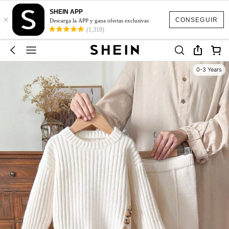
SHEIN APP
×
CONSEGUIR
Descarga la APP y gana ofertas exclusivas
(1,319)
0-3 Years