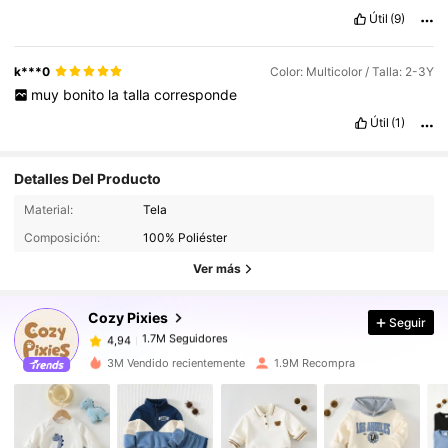
buen
material
bien
detallado
tela
suave
con
la
piel
de
mi
bebe
Útil
(9)
sin
olores
extra
ñ
os
perfecto
k***0
Color: Multicolor / Talla: 2-3Y
muy
bonito
la
talla
corresponde
Útil
(1)
Detalles Del Producto
1.7M Seguidores
4,94
Material:
Tela
Composición:
100% Poliéster
1.7M Seguidores
4,94
Ver más
Cozy Pixies
Seguir
1.7M Seguidores
4,94
x***o
pagó
Hace 1 día
3M Vendido recientemente
1.9M Recompra
1.7M Seguidores
4,94
1.7M Seguidores