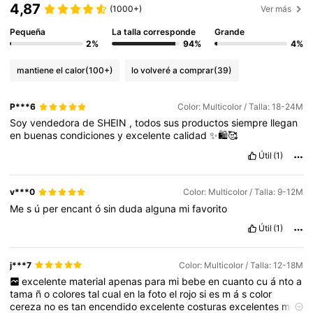
4,87
(1000+)
Ver más
Pequeña
La talla corresponde
Grande
2%
94%
4%
mantiene el calor
(100+)
lo volveré a comprar
(39)
P***6
Color: Multicolor / Talla: 18-24M
Soy
vendedora
de
SHEIN
,
todos
sus
productos
siempre
llegan
en
buenas
condiciones
y
excelente
calidad
✨🛍️🥰
Útil
(1)
v***0
Color: Multicolor / Talla: 9-12M
Me
s
ú
per
encant
ó
sin
duda
alguna
mi
favorito
Útil
(1)
j***7
Color: Multicolor / Talla: 12-18M
excelente
material
apenas
para
mi
bebe
en
cuanto
cu
á
nto
a
tama
ñ
o
colores
tal
cual
en
la
foto
el
rojo
si
es
m
á
s
color
cereza
no
es
tan
encendido
excelente
costuras
excelentes
muy