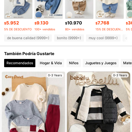
4,94
1.7M Seguidores
4,94
5.952
9.130
10.970
7.768
3
$
$
$
$
$
5% DE DESCUENTO
100+ vendidos
80+ vendidos
15% DE DESCUENTO
5% 
1.7M Seguidores
4,94
de buena calidad (9999+)
bonito (9999+)
muy cool (9999+)
com
También Podría Gustarte
1.7M Seguidores
4,94
Recomendados
Hogar & Vida
Niños
Juguetes y Juegos
Mater
1.7M Seguidores
4,94
0-3 Years
0-3 Years
1.7M Seguidores
4,94
1.7M Seguidores
4,94