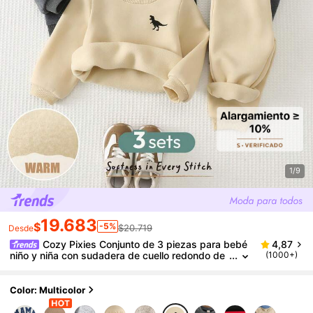
1/9
19.683
$
-5%
$20.719
Desde
Cozy Pixies Conjunto de 3 piezas para bebé
4,87
niño y niña con sudadera de cuello redondo de
(1000+)
manga larga de punto suave con logo de dinos
aurio y pantalones largos de cintura elástica para ot
oño e invierno
Color: Multicolor