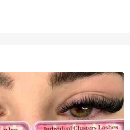
1/6
izas de aspecto natural para uso diario en
4,50
(
2
)