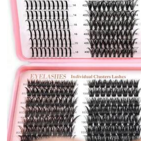
Negro
Cantidad:
Envío a
Chile
Envío gratis(Pedidos ≥ $24.990)
Entrega estimada:
5-10 Días laborables
Devoluciones gratuitas