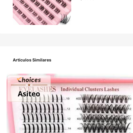
2.990
$
80 piezas de pestañas individuales Asiteo, pestañas en rac
extensiones de maquillaje
Artículos Similares
Rizado De Pestañas
D
Color