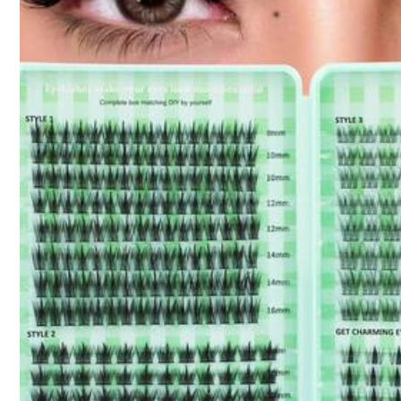
حلوين
مره
😍😍
31K Seguidor
4,91
Detalles Del Producto
Material:
Fib
31K Seguidor
4,91
Composición:
10