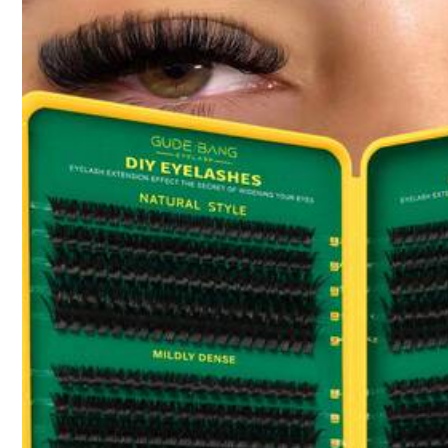
Recomendados
Hogar & Vida
E
31K Seguidor
4,91
31K Seguidor
4,91