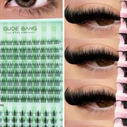
es
ra Sintética
es
0% Poliéster
Ver más