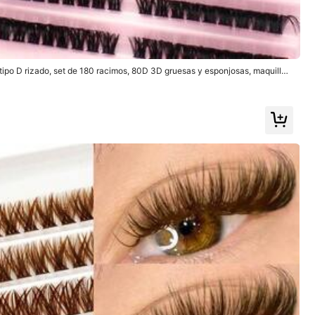
ipo D rizado, set de 180 racimos, 80D 3D gruesas y esponjosas, maquillaj
Seguir
lizables, producto de belleza
natural (9999+)