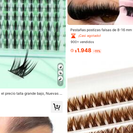
es
Pestañas postizas falsas de 8-16 mm t
e de efecto de pestañas de visón reuti
¡Casi agotado!
900+ vendidos
horas
1.948
$
-11%
Establecido hace 1 año
1.7M Vendido recientemente
es
7
el precio talla grande bajo, Nuevas p
bonito (9999+)
bonitas pestañas (9999+)
parece 
, Maquillaje, Extensiones de pestaña
 DIY en casa, Estético
es