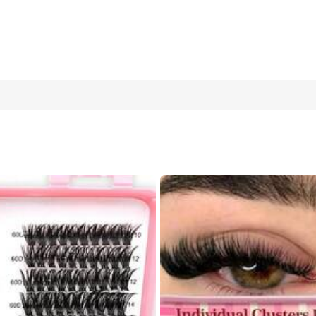
imos con rizo D, suaves, esponjosas y difuminadas, pestañas post