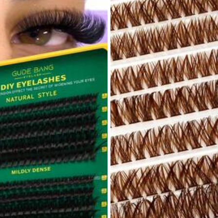
lectrodomésticos
Joyas & Relojes
Accesorios 
es
es