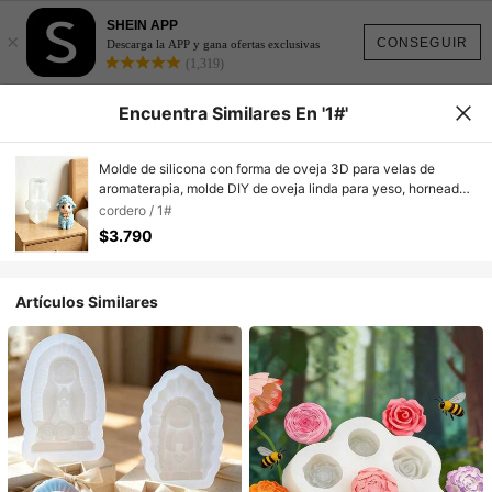
SHEIN APP
×
CONSEGUIR
Descarga la APP y gana ofertas exclusivas
(1,319)
Encuentra Similares En '1#'
Molde de silicona con forma de oveja 3D para velas de
aromaterapia, molde DIY de oveja linda para yeso, horneado
y decoración del hogar
cordero / 1#
$3.790
Artículos Similares