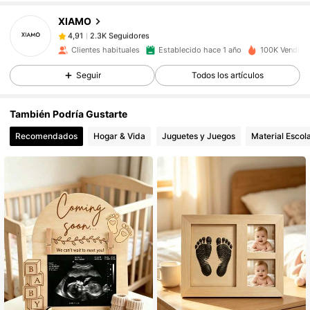
XIAMO
2.3K Seguidores
4,91
a***h
pagó
Hace 1 día
Clientes habituales
Establecido hace 1 año
100K Vendido
2.3K Seguidores
4,91
Seguir
Todos los artículos
También Podría Gustarte
2.3K Seguidores
4,91
Recomendados
Hogar & Vida
Juguetes y Juegos
Material Escola
2.3K Seguidores
4,91
2.3K Seguidores
4,91
2.3K Seguidores
4,91
2.3K Seguidores
4,91