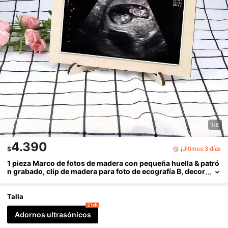
1/8
4.390
¡Últimos 3 días
$
1 pieza Marco de fotos de madera con pequeña huella & patró
n grabado, clip de madera para foto de ecografía B, decor
ación de escritorio conmemorativa de crecimiento estilo
minimalista Ins para fiesta de revelación de género de bebé, p
ara padres en espera
Talla
2 left
Adornos ultrasónicos