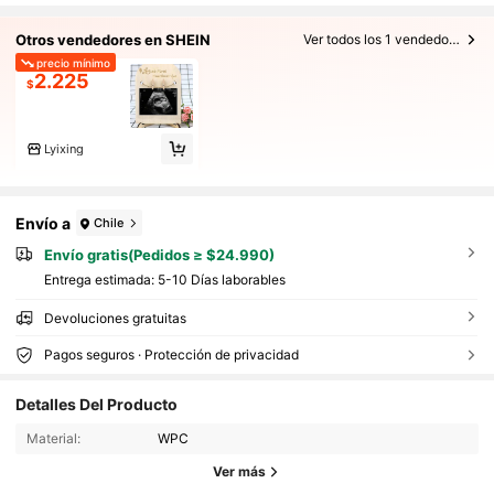
Otros vendedores en SHEIN
Ver todos los 1 vendedores
precio mínimo
2.225
$
Lyixing
Envío a
Chile
Envío gratis(Pedidos ≥ $24.990)
Entrega estimada:
5-10 Días laborables
Devoluciones gratuitas
Pagos seguros · Protección de privacidad
2.3K Seguidores
4,91
Detalles Del Producto
Material:
WPC
2.3K Seguidores
4,91
Ver más