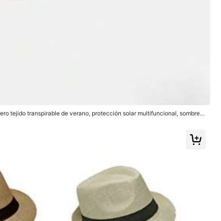
o tejido transpirable de verano, protección solar multifuncional, sombrero
e caballero británico