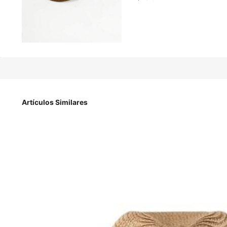
10.521
-10%
$
$11.690
1 pieza Sombrero de ala ancha de paja plegable para mujer - 
vacaciones de primavera/verano
Artículos Similares
Tipo De Estilo
multicolor
Color / Talla