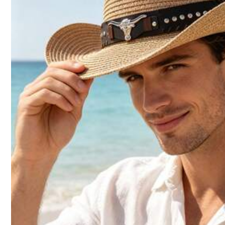
Seguir
1.7K Seguidores
4,85
También Podría Gustarte
Recomendados
Joyas & Relojes
1.7K Seguidores
4,85
1.7K Seguidores
4,85