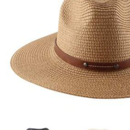
Haz clic para comprar
1.7K Seguidores
Envío a
Chile
4,85
Envío gratis(Pedidos ≥ $24.990)
Entrega estimada:
5-10 Días laborables
Devoluciones gratuitas
Pagos seguros · Protección de privacidad
1.7K Seguidores
4,85
Detalles Del Producto