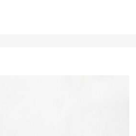
1/11
ara viajes al aire libre, color marrón claro, perfecto para