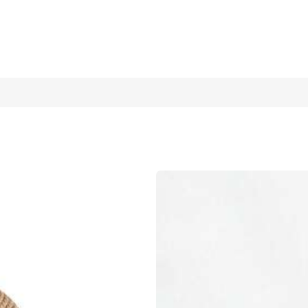
Sombrero de playa, sol y verano, liviano y transpirable, adecuado p