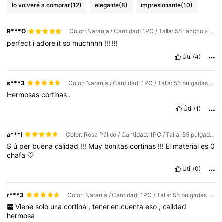
lo volveré a comprar
(12)
elegante
(8)
impresionante
(10)
R***O
Color: Naranja / Cantidad: 1PC / Talla: 55 "ancho x 39" largo (140 x 100 cm)
perfect
i
adore
it
so
muchhhh
!!!!!!!
Útil
(4)
s***3
Color: Naranja / Cantidad: 1PC / Talla: 55 pulgadas de ancho x 79 pulgadas de largo (140 x 200 cm)
Hermosas
cortinas
.
Útil
(1)
a***l
Color: Rosa Pálido / Cantidad: 1PC / Talla: 55 pulgadas de ancho x 79 pulgadas de largo (140 x 200 cm)
S
ú
per
buena
calidad
!!!
Muy
bonitas
cortinas
!!!
El
material
es
0
chafa
🤍
Útil
(0)
r***3
Color: Naranja / Cantidad: 1PC / Talla: 55 pulgadas de ancho x 63 pulgadas de largo (140 x 160 cm)
Viene
solo
una
cortina
,
tener
en
cuenta
eso
,
calidad
hermosa