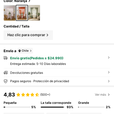
na, cocina, decoración del hogar
Color: Naranja
Cantidad / Talla
Haz clic para comprar
Envío a
Chile
Envío gratis(Pedidos ≥ $24.990)
Entrega estimada:
5-10 Días laborables
Devoluciones gratuitas
Pagos seguros · Protección de privacidad
4,83
(500+)
Ver más
Pequeña
La talla corresponde
Grande
5%
93%
2%