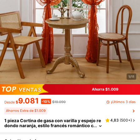
1/11
Ahorra $1.009
9.081
-10%
¡Últimos 3 días
$
$10.090
Desde
Ahorros Extra de $1.009
1 pieza Cortina de gasa con varilla y espejo re
4,83
(
500+
)
dondo naranja, estilo francés romántico c
on borde con volantes, adecuada para ve
ntana de bahía, sala de estar, dormitorio, ofici