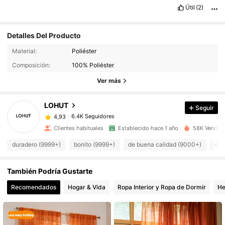
Útil
(2)
Detalles Del Producto
6.4K Seguidores
4,93
Material:
Poliéster
Composición:
100% Poliéster
6.4K Seguidores
4,93
Ver más
LOHUT
Seguir
6.4K Seguidores
4,93
m***5
pagó
Hace 1 día
Clientes habituales
Establecido hace 1 año
58K Vendido
6.4K Seguidores
4,93
duradero (9999+)
bonito (9999+)
de buena calidad (9000+)
com
También Podría Gustarte
6.4K Seguidores
4,93
Recomendados
Hogar & Vida
Ropa Interior y Ropa de Dormir
He
6.4K Seguidores
4,93