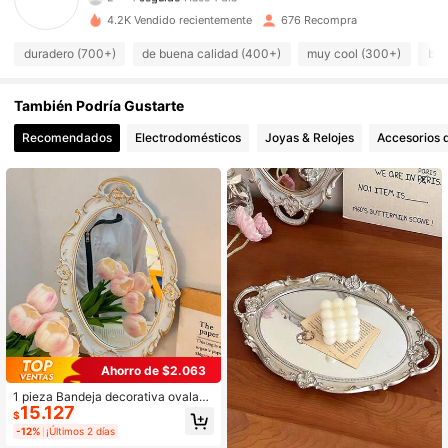
662 Seguidores
4,86
4.2K Vendido recientemente
676 Recompra
662 Seguidores
4,86
duradero (700+)
de buena calidad (400+)
muy cool (300+)
bon
662 Seguidores
4,86
También Podría Gustarte
Recomendados
Electrodomésticos
Joyas & Relojes
Accesorios d
662 Seguidores
4,86
662 Seguidores
4,86
662 Seguidores
4,86
662 Seguidores
4,86
662 Seguidores
4,86
Ahorro de $2.063
1 pieza Bandeja decorativa ovalad
15.127
a, Tablero de exhibición de espejo d
$
e vidrio, Vela, Peine, Perfume, Sopo
-12%
¡Últimos 2 días
rte de lámpara de pana, Portavelas,