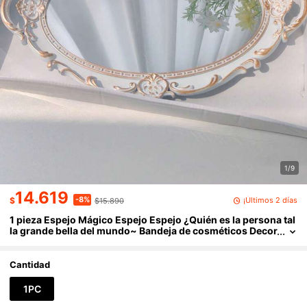
1/9
14.619
-8%
¡Últimos 2 días
$
$15.890
1 pieza Espejo Mágico Espejo Espejo ¿Quién es la persona tal
la grande bella del mundo~ Bandeja de cosméticos Decor
ación de hotel Espejo vintage Bandeja de té francesa Ins
para el hogar Accesorio para fotos Bar
Cantidad
1PC