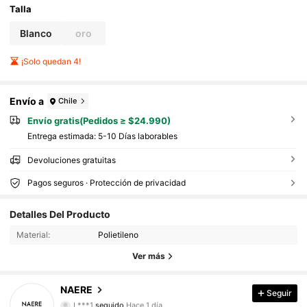
Talla
Blanco
oro
¡Solo quedan 4!
Envío a
Chile
Envío gratis(Pedidos ≥ $24.990)
Entrega estimada:
5-10 Días laborables
Devoluciones gratuitas
Pagos seguros · Protección de privacidad
Detalles Del Producto
662 Seguidores
4,86
Material:
Polietileno
662 Seguidores
4,86
Ver más
662 Seguidores
4,86
NAERE
Seguir
L***1
seguido
Hace 1 día