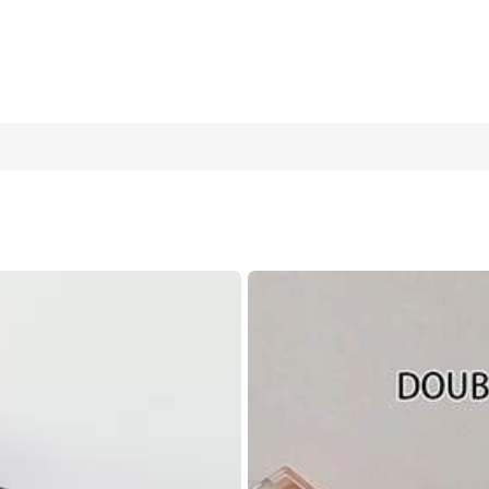
olsa de maquillaje multifuncional de gran capacidad, bolsa de al
ductos de cuidado de la piel, cosméticos, herramientas de maquilla
rmitorio, almacenamiento en baño, regalos de Halloween, Navidad,
Blanco
gris
Azu