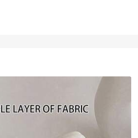
1/15
¡Últimos 2 días
macenamiento de brochas de maquillaje de PV
4,42
(
7
)
je, artículos de tocador, adecuada para
 cumpleaños y regalos para damas, bols
l marino
azul claro