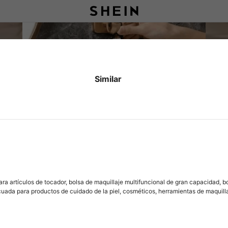
Similar
ra artículos de tocador, bolsa de maquillaje multifuncional de gran capacidad,
ecuada para productos de cuidado de la piel, cosméticos, herramientas de maquillaj
mitorio, almacenamiento en baño, regalos de Halloween, Navidad, cumpleaños y r