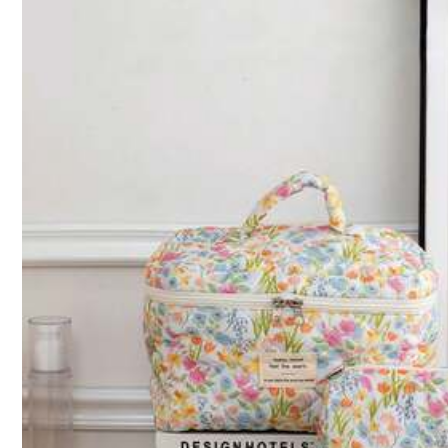
1.9K Seguido
4,89
Youth Halo
1.9K Seguido
4,89
28K Vendido recienteme
muy cool (1000+)
de buena calidad (1000+)
1.9K Seguido
4,89