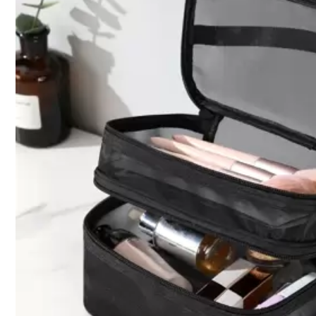
Cantidad:
Envío a
Chile
Envío gratis(Pedidos ≥ $24.990)
Entrega estimada:
5-10 Días laborables
Devoluciones gratuitas
Pagos seguros · Protección de privacidad