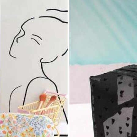
res
Ver más
res
nte
3.5K Recompra
bonito (700+)
como en las fotos (600+)
práctico
res