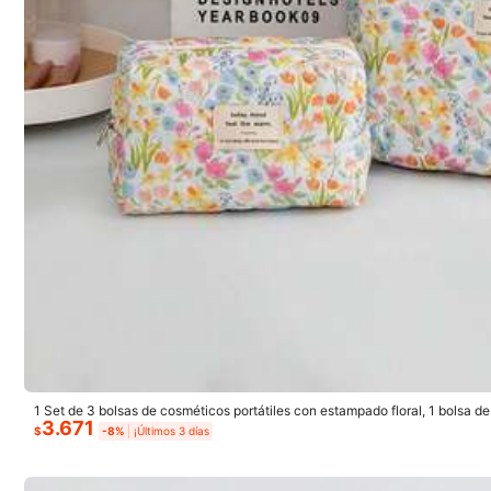
También Podría Gustarte
Recomendados
Joyas & Relojes
Accesorio
1.9K Seguido
4,89
1.9K Seguido
4,89
1 Set de 3 bolsas de cosméticos portátiles con estampado floral, 1 bolsa 
3.671
n cremallera de estilo casual y elegante, 1 bolsa de maquillaje de viaje para
$
-8%
¡Últimos 3 días
e tocador, organizador de escritorio, bolsa, bolsa de maquillaje, artículos d