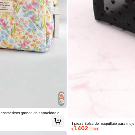
s de Vestir
Bolsos y Equipaje
Hogar & Vida
res
res
de cosméticos grande de capacidad co
 guardar toallas sanitarias, artículos d
e viaje esenciales
1 pieza Bolsa de maquillaje para muje
1.402
moda de gran capacidad, bolsa de maquil
$
-36%
ocador y viaje, regalos, accesorios co