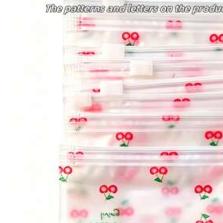
c***8
hermosooo
m
encantoooooooo
jijijjjjjj
l***m
Zipper
is
damage