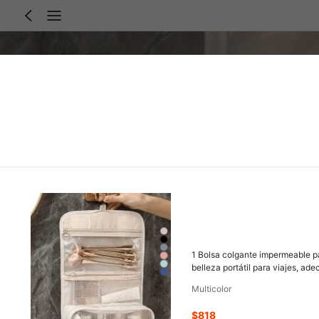
1 Bolsa colgante impermeable pa
belleza portátil para viajes, ad
negocios, almacenamiento en dor
Multicolor
esencial
$818