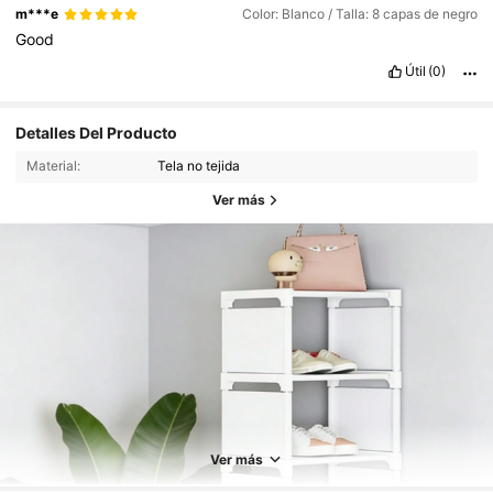
m***e
Color: Blanco / Talla: 8 capas de negro
Good
Útil
(0)
Detalles Del Producto
Material:
Tela no tejida
Ver más
41K Seguidores
4,92
41K Seguidores
4,92
Ver más