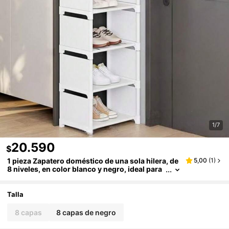
1/7
20.590
$
1 pieza Zapatero doméstico de una sola hilera, de
5,00
(
1
)
8 niveles, en color blanco y negro, ideal para
guardar zapatos en la sala de estar. Se puede
ensamblar fácilmente y es un elemento decorativ
o para el hogar.
Talla
8 capas
8 capas de negro