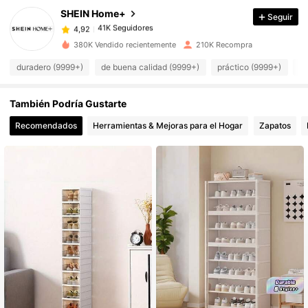
SHEIN Home+
Seguir
41K Seguidores
4,92
k***4
pagó
Hace 1 día
380K Vendido recientemente
210K Recompra
41K Seguidores
4,92
duradero (9999+)
de buena calidad (9999+)
práctico (9999+)
bo
También Podría Gustarte
41K Seguidores
4,92
Recomendados
Herramientas & Mejoras para el Hogar
Zapatos
41K Seguidores
4,92
41K Seguidores
4,92
41K Seguidores
4,92
41K Seguidores
4,92