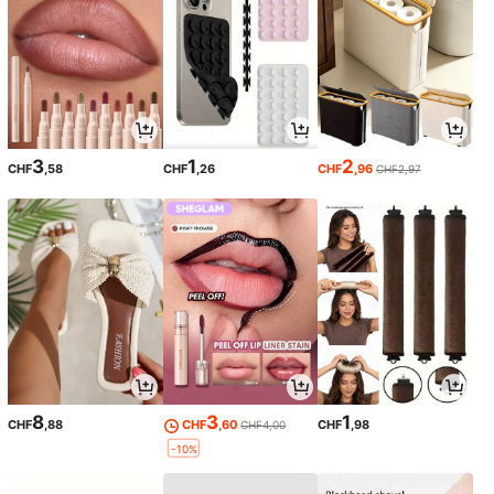
3
1
2
CHF
,58
CHF
,26
CHF
,96
CHF2,97
8
3
1
CHF
,88
CHF
,60
CHF
,98
CHF4,00
-10%