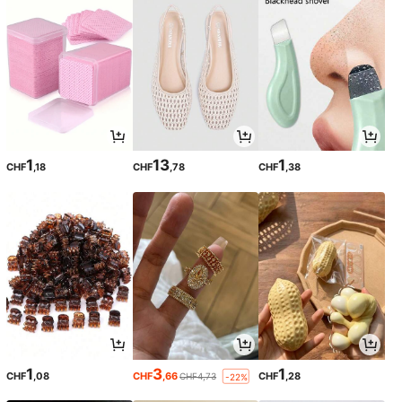
1
13
1
CHF
,18
CHF
,78
CHF
,38
1
3
1
CHF
,08
CHF
,66
CHF
,28
CHF4,73
-22%