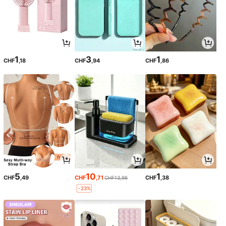
1
3
1
CHF
,18
CHF
,94
CHF
,86
5
10
1
CHF
,49
CHF
,71
CHF
,38
CHF13,96
-23%