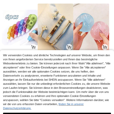
2
3
1
Wir verwenden Cookies und ähnliche Technologien auf unserer Website, um Ihnen den
CHF
,07
CHF
,31
CHF
,28
von Ihnen angeforderten Service bereitzustellen und Ihnen das bestmögliche
Webseitenerlebnis zu bieten. Sie können jederzeit nach Ihrer Wahl "Alle ablehnen", "Alle
akzeptieren" oder Ihre Cookie-Einstellungen anpassen. Wenn Sie "Alle akzeptieren"
auswählen, werden wir alle optionalen Cookies setzen, die uns helfen, den
Datenverkehr zu analysieren, erweiterte Funktionen anzubieten und Inhalte und
Anzeigen an Ihr Einkaufserlebnis bei SHEIN anzupassen. Wenn Sie "Alle ablehnen"
auswählen, lassen Sie nur die unbedingt erforderlichen Cookies zu, die unsere Website
zum Laufen bringen. Sie können diese in den Browsereinstellungen deaktivieren, was
jedoch die Funktionalität der Website beeinträchtigen kann. Um mehr über die von uns
verwendeten Cookies zu erfahren und Ihre optionalen Cookie-Einstellungen
anzupassen, wählen Sie bitte "Cookies verwalten". Weitere Informationen darüber, wie
wir die von uns erfassten Daten verarbeiten,
finden Sie in unserer
Datenschutzerklärung.