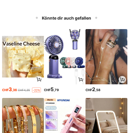
Könnte dir auch gefallen
3
5
2
CHF
,36
CHF
,79
CHF
,58
CHF4,35
-22%