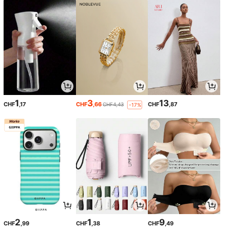
1
3
13
CHF
,17
CHF
,66
CHF
,87
CHF4,43
-17%
2
1
9
CHF
,99
CHF
,38
CHF
,49