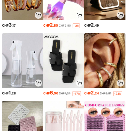
3
2
2
CHF
,17
CHF
,80
CHF
,49
CHF2,90
-3%
1
6
2
CHF
,28
CHF
,06
CHF
,24
CHF7,37
CHF2,91
-17%
-23%