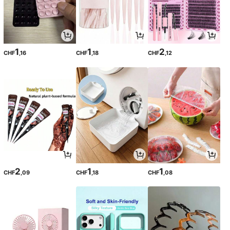
1
1
2
CHF
,16
CHF
,18
CHF
,12
2
1
1
CHF
,09
CHF
,18
CHF
,08