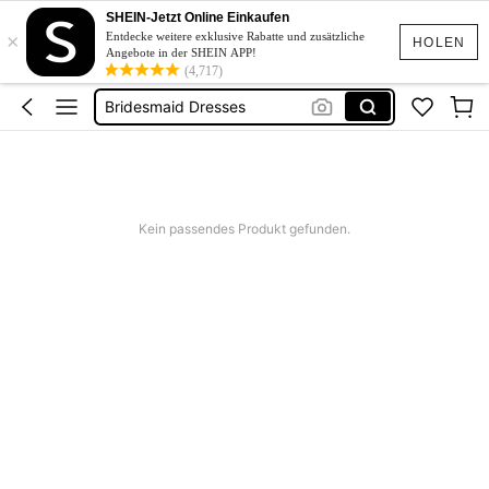
Squishies
SHEIN-Jetzt Online Einkaufen
×
Linen
Entdecke weitere exklusive Rabatte und zusätzliche
HOLEN
Angebote in der SHEIN APP!
Schwimmanzug Sport
(4,717)
Bridesmaid Dresses
Burkini
Squishies
Linen
Kein passendes Produkt gefunden.