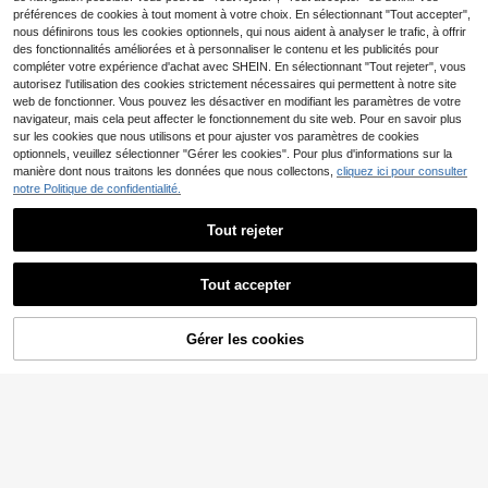
préférences de cookies à tout moment à votre choix. En sélectionnant "Tout accepter",
nous définirons tous les cookies optionnels, qui nous aident à analyser le trafic, à offrir
des fonctionnalités améliorées et à personnaliser le contenu et les publicités pour
compléter votre expérience d'achat avec SHEIN. En sélectionnant "Tout rejeter", vous
autorisez l'utilisation des cookies strictement nécessaires qui permettent à notre site
web de fonctionner. Vous pouvez les désactiver en modifiant les paramètres de votre
navigateur, mais cela peut affecter le fonctionnement du site web. Pour en savoir plus
sur les cookies que nous utilisons et pour ajuster vos paramètres de cookies
optionnels, veuillez sélectionner "Gérer les cookies". Pour plus d'informations sur la
manière dont nous traitons les données que nous collectons,
cliquez ici pour consulter
notre Politique de confidentialité.
Tout rejeter
17
Siren Gaze
#Jupe longue d'automne
Afficher les articles similaires en stock
Voir tout
Siren Gaze Vêtements d'été pour fe
Poéselle
Veilorie Jupe ample plissée de coul
mmes , tenues de travail pour femm
11
Tout accepter
Poéselle Jupe ample à taille élastiq
eur unie pour femme, décontracté
CHF
,62
1 restant
es, vêtements décontractés pour fe
Désolés, ce produit est épuisé.
ue, couleur unie, style décontracté,
e/travail
12
mmes. Tenues de plage Abricot pou
CHF
,49
6
convient pour le printemps, l'été et
CHF
,44
-53%
CHF13,99
r femmes, jupe pendentif décoratif
l'automne
Gérer les cookies
pour vacances décontractées. Jup
EN RUPTURE DE STOCK
#Jupe longue d'automne
es d'été en lin pour femmes, jupes p
DAZY Jupe longue décontractée e
aréo longues pour femmes
n A de couleur unie pour femmes, ju
32 restant
pes d'automne
8
CHF
,10
-4%
CHF8,49