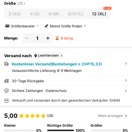
Größe
US
8 left
2
(XS)
4
(S)
6
(M)
8/10
(L)
12
(XL)
Größenberater
Meine Größe finden
Menge:
8 übrig
Versand nach
Liechtenstein
Kostenloser Versand(Bestellungen ≥ CHF15,33)
Voraussichtliche Lieferung:
8-9 Werktagen
30-Tage Rückgabe
Sichere Zahlungen · Datenschutz
Verkauft und versendet durch den gewerblichen Verkäufer: SHEIN
5,00
(29)
Mehr anzeigen
Kleiner
Richtige Größe
Größer
0%
100%
0%