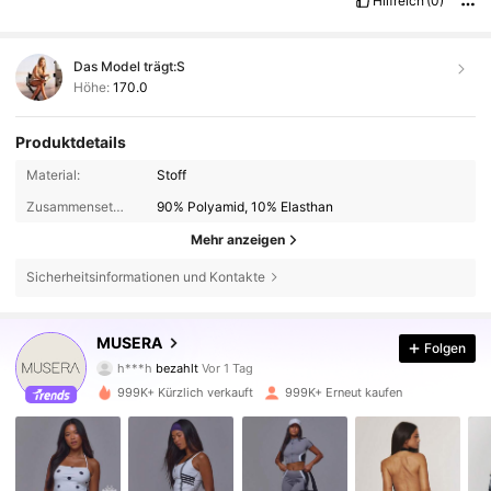
Hilfreich
(0)
Das Model trägt:
S
Höhe:
170.0
Produktdetails
Material:
Stoff
Zusammensetzung:
90% Polyamid, 10% Elasthan
Mehr anzeigen
Sicherheitsinformationen und Kontakte
MUSERA
4.3M Follower
4,83
Folgen
h***h
bezahlt
Vor 1 Tag
f***y
ist
Vor 3 Stunden
gefolgt
999K+ Kürzlich verkauft
999K+ Erneut kaufen
4.3M Follower
4,83
4.3M Follower
4,83