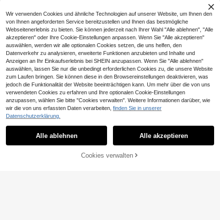
Wir verwenden Cookies und ähnliche Technologien auf unserer Website, um Ihnen den
von Ihnen angeforderten Service bereitzustellen und Ihnen das bestmögliche
Webseitenerlebnis zu bieten. Sie können jederzeit nach Ihrer Wahl "Alle ablehnen", "Alle
akzeptieren" oder Ihre Cookie-Einstellungen anpassen. Wenn Sie "Alle akzeptieren"
auswählen, werden wir alle optionalen Cookies setzen, die uns helfen, den
Datenverkehr zu analysieren, erweiterte Funktionen anzubieten und Inhalte und
Anzeigen an Ihr Einkaufserlebnis bei SHEIN anzupassen. Wenn Sie "Alle ablehnen"
auswählen, lassen Sie nur die unbedingt erforderlichen Cookies zu, die unsere Website
zum Laufen bringen. Sie können diese in den Browsereinstellungen deaktivieren, was
jedoch die Funktionalität der Website beeinträchtigen kann. Um mehr über die von uns
verwendeten Cookies zu erfahren und Ihre optionalen Cookie-Einstellungen
anzupassen, wählen Sie bitte "Cookies verwalten". Weitere Informationen darüber, wie
wir die von uns erfassten Daten verarbeiten,
finden Sie in unserer
CHF2,09 sparen
17
Datenschutzerklärung.
#Schicker Radeln
Powerista
Dewbera Dewbera Damen Sport-B
Alle ablehnen
Alle akzeptieren
Powerista Damen Einfarbiger Lässi
H, einfarbig, minimalistischer Mode
g Vielseitiger Täglicher Fitness Spor
7
5
CHF
,12
-22%
CHF9,21
CHF
,99
-25%
CHF7,99
Lässig Alltagskleidung
t-BH
Cookies verwalten
ZUM WARENKORB HINZUFÜGEN