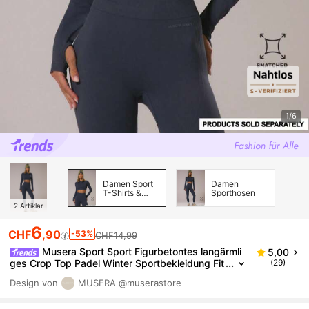
1/6
Damen Sport
Damen
T-Shirts &
Sporthosen
Tank Tops
2
Artiklar
6
CHF
,90
-53%
CHF14,99
Musera Sport Sport Figurbetontes langärmli
5,00
ges Crop Top Padel Winter Sportbekleidung Fit
(29)
nessstudio Workout Explorer
Design von
MUSERA
@muserastore