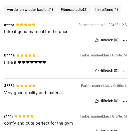
werde ich wieder kaufen
(1)
Fitnessstudio
(2)
hinreißend
(1)
a***a
Farbe: marineblau / Größe: XS
I
like
it
good
material
for
the
price
Hilfreich
(0)
b***a
Farbe: marineblau / Größe: M
I
like
it
❤️❤️❤️❤️❤️❤️❤️
Hilfreich
(0)
3***4
Farbe: marineblau / Größe: L
Very
good
quality
and
material
Hilfreich
(0)
r***j
Farbe: marineblau / Größe: M
comfy
and
cute
perfect
for
the
gym