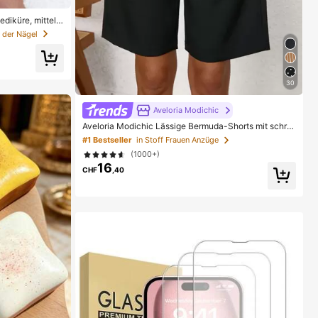
diküre, mittelg
odisches minim
 der Nägel
sticker, glänzen
en täglichen Geb
hrungsbox, Clea
30
Aveloria Modichic
Aveloria Modichic Lässige Bermuda-Shorts mit schrä
ger Tasche, unifarben
#1 Bestseller
in Stoff Frauen Anzüge
(1000+)
16
CHF
,40