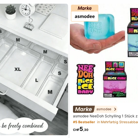
asmodee
asmodee NeeDoh Schylling 1 Stück zu
y-Spielzeug Stresswürfel, langsam z
#5 Bestseller
weicher sensorischer Quetschball, h
5
pielzeug zur Angstlinderung für den S
CHF
,30
ällig versendete Außenverpackung)