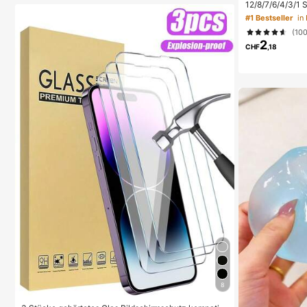
12/8/7/6/4/3/1 
en-Aufbewahrun
#1 Bestseller
in
on kleinen Gege
(10
p-Werkzeuge un
2
nd tägliche Not
CHF
,18
für Studentenw
ufbewahrung, K
8