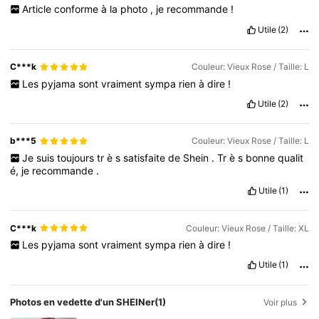
Article
conforme
à
la
photo
,
je
recommande
!
Utile
(2)
C***k
Couleur: Vieux Rose / Taille: L
Les
pyjama
sont
vraiment
sympa
rien
à
dire
!
Utile
(2)
b***5
Couleur: Vieux Rose / Taille: L
Je
suis
toujours
tr
è
s
satisfaite
de
Shein
.
Tr
è
s
bonne
qualit
é,
je
recommande
.
Utile
(1)
C***k
Couleur: Vieux Rose / Taille: XL
Les
pyjama
sont
vraiment
sympa
rien
à
dire
!
Utile
(1)
Photos en vedette d'un SHEINer
(1)
Voir plus