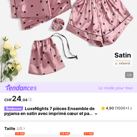
1/5
24
CHF
,04
LuxeNights 7 pièces Ensemble de
4,90
(
1000+
)
pyjama en satin avec imprimé cœur et pa
ssepoil contrastant, vêtements d'autom
ne confortables et élégants, hiver
Taille
US
31 left
18 left
17 left