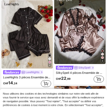
4
4
SilkySpell
LuxeNights
SilkySpell 4 pièces Ensemble de pyjama femme sexy en dentelle, débardeur, short en dentelle, pantalon, robe de chambre élégante en satin avec ceinture. Ensemble de vêtements de nuit en satin pour toutes les saisons, ensemble de pyjama en satin, ensemble de lingerie en satin, ensemble de lingerie de nuit, vêtements d'automne et d'hiver
LuxeNights 3 pièces Ensemble de pyjama femme élégant en jacquard léopard avec col court et pantalon long en faux soie
22
CHF
,99
14
CHF
,24
Nous utilisons des cookies et des technologies similaires sur notre site web afin de
vous fournir le service que vous avez demandé et de vous offrir la meilleure expérience
de navigation possible. Vous pouvez "Tout rejeter", "Tout accepter" ou définir vos
préférences de cookies à tout moment à votre choix. En sélectionnant "Tout accepter",