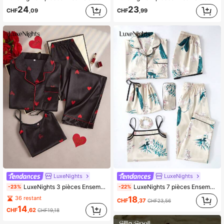
24
23
CHF
,09
CHF
,99
LuxeNights
LuxeNights
LuxeNights 3 pièces Ensemble de pyjamas avec haut imprimé cœur en faux soie, pantalon long et short, vêtements d'automne et d'hiver
LuxeNights 7 pièces Ensemble de pyjama en satin à imprimé floral, vêtements d'automne et d'hiver confortables et élégants
-23%
-22%
18
36 restant
CHF
,37
CHF23,56
14
CHF
,62
CHF19,18