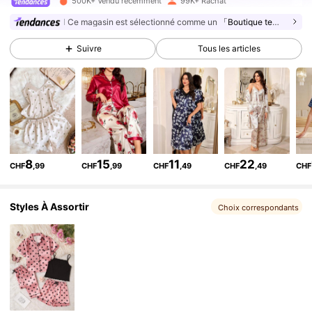
4,88
500K+ Vendu récemment
99K+ Rachat
Ce magasin est sélectionné comme un
「Boutique tendance」
264K Suiveurs
4,88
Suivre
Tous les articles
264K Suiveurs
4,88
264K Suiveurs
4,88
8
15
11
22
CHF
,99
CHF
,99
CHF
,49
CHF
,49
CHF
264K Suiveurs
4,88
Styles À Assortir
Choix correspondants
264K Suiveurs
4,88
264K Suiveurs
4,88