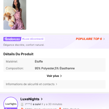
POPULAIRE
TOP 6
#Luxe décontracté
Élégance discrète, confort naturel.
Détails Du Produit
Matériel:
Étoffe
Composition:
95% Polyester,5% Élasthanne
Voir plus
Informations de sécurité et contacts
264K Suiveurs
4,88
LuxeNights
t***0
a suivi
Il y a 30 minutes
o***s
est en train de naviguer
264K Suiveurs