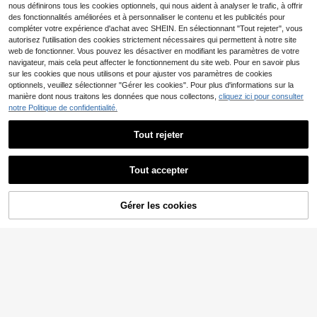
nous définirons tous les cookies optionnels, qui nous aident à analyser le trafic, à offrir
des fonctionnalités améliorées et à personnaliser le contenu et les publicités pour
compléter votre expérience d'achat avec SHEIN. En sélectionnant "Tout rejeter", vous
autorisez l'utilisation des cookies strictement nécessaires qui permettent à notre site
web de fonctionner. Vous pouvez les désactiver en modifiant les paramètres de votre
navigateur, mais cela peut affecter le fonctionnement du site web. Pour en savoir plus
sur les cookies que nous utilisons et pour ajuster vos paramètres de cookies
optionnels, veuillez sélectionner "Gérer les cookies". Pour plus d'informations sur la
manière dont nous traitons les données que nous collectons,
cliquez ici pour consulter
notre Politique de confidentialité.
6
Tout rejeter
LuxeNights
SHEIN 3 pièces/Set Pyjama avec camisole et shorts imprimés de dessins animés
LuxeNights Ensemble de pyjama en satin avec bordure contrastée, vêtements d'automne et d'hiver
-2%
Tout accepter
10
#2 BEST-SELLERS
de Ensemble de 6 pièces Vêtements de nuit pour fem
CHF
,49
14
CHF
,24
CHF14,62
Gérer les cookies
AJOUTER AU PANIER