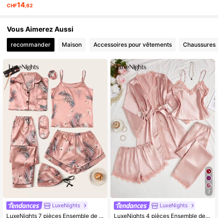
14
CHF
,62
264K Suiveurs
4,88
Vous Aimerez Aussi
264K Suiveurs
4,88
recommander
Maison
Accessoires pour vêtements
Chaussures
264K Suiveurs
4,88
7
LuxeNights
LuxeNights
LuxeNights 7 pièces Ensemble de pyjama en satin avec imprimé grue et tropical, vêtements d'automne et d'hiver confortables et élégants
LuxeNights 4 pièces Ensemble de haut de type camisole et short, pantalon et robe de chambre ceinturée en imitation soie avec patchwork de dentelle. Ensemble de pyjama, vêtements d'automne-hiver confortables et élégants