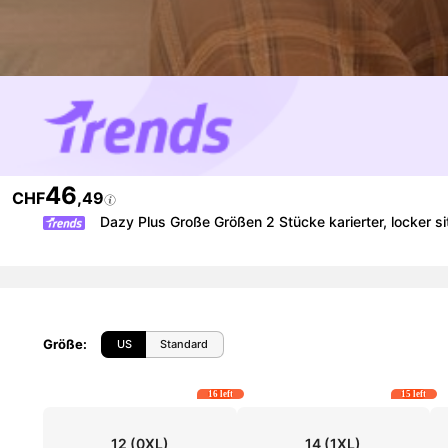
46
CHF
,49
Dazy Plus Große Größen 2 Stücke karierter, locker s
Größe
:
US
Standard
16 left
15 left
12
(0XL)
14
(1XL)