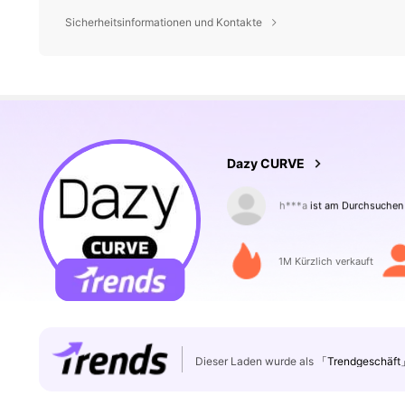
400K Follower
Sicherheitsinformationen und Kontakte
4,80
Dazy CURVE
400K Follower
4,80
1M Kürzlich verkauft
Dieser Laden wurde als
「Trendgeschäft
400K Follower
4,80