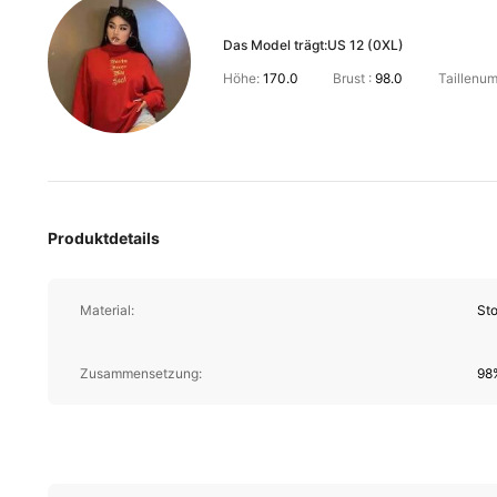
Das Model trägt:
US 12 (0XL)
Höhe:
170.0
Brust :
98.0
Taillenu
Produktdetails
Material:
Sto
Zusammensetzung:
98