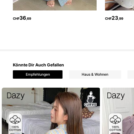
36
23
CHF
,69
CHF
,99
400K Follower
4,80
Könnte Dir Auch Gefallen
Empfehlungen
Haus & Wohnen
400K Follower
4,80