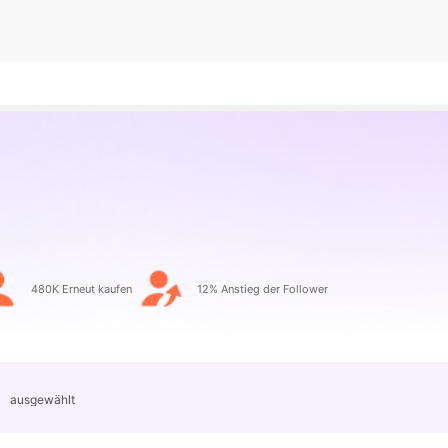
480K Erneut kaufen
12% Anstieg der Follower
」
ausgewählt