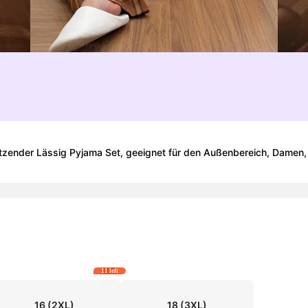
itzender Lässig Pyjama Set, geeignet für den Außenbereich, Damen, F
11 left
16
(2XL)
18
(3XL)