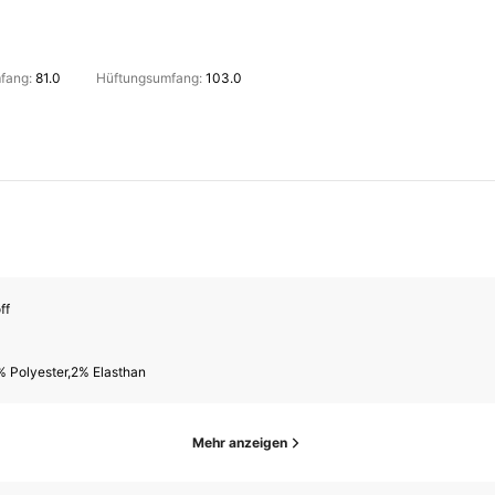
mfang:
81.0
Hüftungsumfang:
103.0
ff
% Polyester,2% Elasthan
Mehr anzeigen