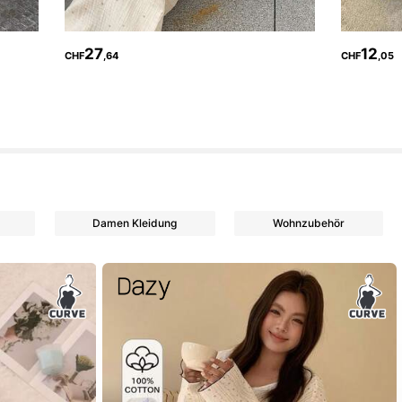
27
12
CHF
,64
CHF
,05
Damen Kleidung
Wohnzubehör