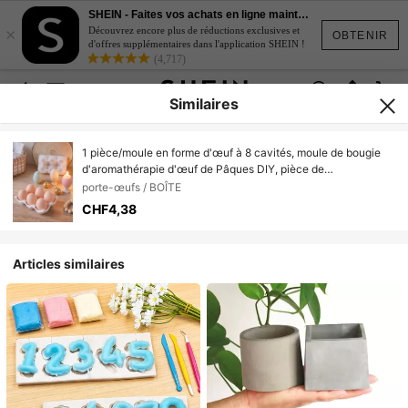
SHEIN - Faites vos achats en ligne maintenant
×
Découvrez encore plus de réductions exclusives et
OBTENIR
d'offres supplémentaires dans l'application SHEIN !
(4,717)
Similaires
1 pièce/moule en forme d'œuf à 8 cavités, moule de bougie
d'aromathérapie d'œuf de Pâques DIY, pièce de
décoration/cadeau de fête pour la maison, moule en résine
porte-œufs / BOÎTE
époxy pour artisanat, moule de moulage, moule de décoration
CHF4,38
artistique en plâtre
Articles similaires