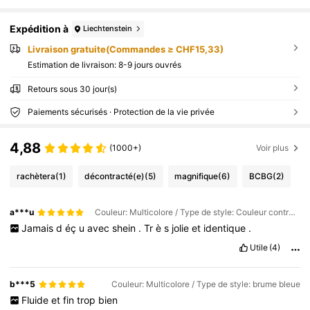
Expédition à
Liechtenstein
Livraison gratuite(Commandes ≥ CHF15,33)
Estimation de livraison:
8-9 jours ouvrés
Retours sous 30 jour(s)
Paiements sécurisés · Protection de la vie privée
4,88
(1000+)
Voir plus
rachètera
(1)
décontracté(e)
(5)
magnifique
(6)
BCBG
(2)
a***u
Couleur: Multicolore / Type de style: Couleur contrastée-rouge
Jamais
d
éç
u
avec
shein
.
Tr
è
s
jolie
et
identique
.
Utile
(4)
b***5
Couleur: Multicolore / Type de style: brume bleue
Fluide
et
fin
trop
bien