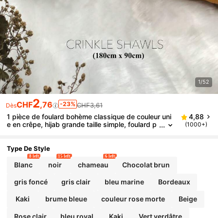
1/52
2
CHF
,76
-23%
CHF3,61
Dès
1 pièce de foulard bohème classique de couleur uni
4,88
e en crêpe, hijab grande taille simple, foulard p
(1000+)
our femme à porter au quotidien pour toutes les
saisons, bandeau
Type De Style
8 left
15 left
6 left
Blanc
noir
chameau
Chocolat brun
gris foncé
gris clair
bleu marine
Bordeaux
Kaki
brume bleue
couleur rose morte
Beige
Rose clair
bleu royal
Kaki
Vert verdâtre