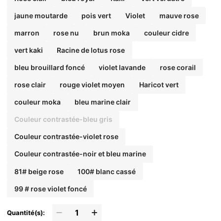
jaune moutarde
pois vert
Violet
mauve rose
marron
rose nu
brun moka
couleur cidre
vert kaki
Racine de lotus rose
bleu brouillard foncé
violet lavande
rose corail
rose clair
rouge violet moyen
Haricot vert
couleur moka
bleu marine clair
Couleur contrastée-bleu gris
Couleur contrastée-violet rose
Couleur contrastée-noir et bleu marine
81# beige rose
100# blanc cassé
99 # rose violet foncé
Quantité(s):