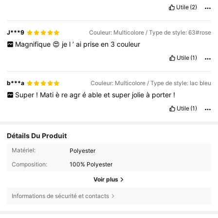
Utile
(2)
J***9
Couleur: Multicolore / Type de style: 63#rose
Magnifique
😍
je
l
’
ai
prise
en
3
couleur
Utile
(1)
b***a
Couleur: Multicolore / Type de style: lac bleu
Super
!
Mati
è
re
agr
é
able
et
super
jolie
à
porter
!
Utile
(1)
Détails Du Produit
Matériel:
Polyester
Composition:
100% Polyester
Voir plus
Informations de sécurité et contacts
5K Suiveurs
4,90