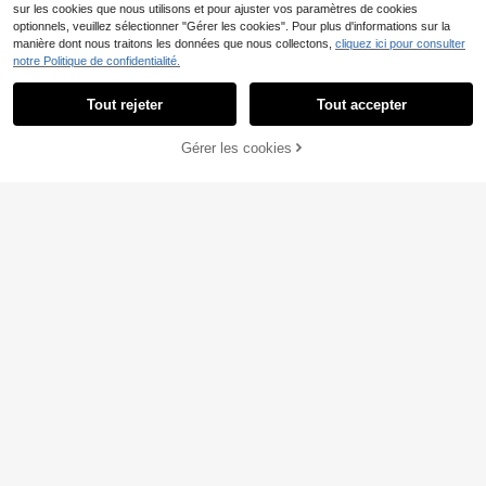
sur les cookies que nous utilisons et pour ajuster vos paramètres de cookies
optionnels, veuillez sélectionner "Gérer les cookies". Pour plus d'informations sur la
manière dont nous traitons les données que nous collectons,
cliquez ici pour consulter
notre Politique de confidentialité.
Tout rejeter
Tout accepter
Gérer les cookies
AJOUTER AU PANIER