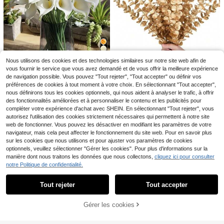
7
4
10/30/70 pièces Tiges d'eucalyptu
Nous utilisons des cookies et des technologies similaires sur notre site web afin de
s artificielles, plantes artificielles, br
16
#1 BEST-SELLERS
de cottagecore Décorations artificielles&Décoratio
55+ Bouquet de fleurs artificielles m
vous fournir le service que vous avez demandé et de vous offrir la meilleure expérience
anches d'eucalyptus faux pour bou
400+ vendus
élangées comprenant du gypsophil
20% DE RÉDUCTION
14
quet de mariage, décoration de la m
de navigation possible. Vous pouvez "Tout rejeter", "Tout accepter" ou définir vos
CA$
.10
e, de l'eucalyptus, de la lavande, co
2
aison, décoration de printemps et
préférences de cookies à tout moment à votre choix. En sélectionnant "Tout accepter",
CA$
.50
120/70/60/50/31/30/20/10/5/1 piè
nvenant à la décoration de mariage,
1/5/10/20 pièces Lys calla blanc art
d'été
ce Branches d'eucalyptus, plantes
50+ vendus
nous définirons tous les cookies optionnels, qui nous aident à analyser le trafic, à offrir
centre de table, décoration de la ma
ificiel de 34 cm, convient pour la d
100+ vendus
artificielles, tiges d'eucalyptus faus
des fonctionnalités améliorées et à personnaliser le contenu et les publicités pour
ison, arrangement floral DIY, remplis
écoration de la maison, cadeau pou
2
2
CA$
.08
CA$
.20
ses, convenant pour les bouquets d
sage de vase, fleurs de mariage, bo
compléter votre expérience d'achat avec SHEIN. En sélectionnant "Tout rejeter", vous
r la fête des mères, hôtel, fête, mari
e mariage, la décoration de la mais
-20%
Dernières 9 heures
uquet de mariée, décoration de fête
age et arrangement de table, utilisa
autorisez l'utilisation des cookies strictement nécessaires qui permettent à notre site
on, la décoration de printemps &
tion toute l'année
web de fonctionner. Vous pouvez les désactiver en modifiant les paramètres de votre
d'été, les plantes artificielles, la déc
navigateur, mais cela peut affecter le fonctionnement du site web. Pour en savoir plus
oration d'automne, la chambre, le b
sur les cookies que nous utilisons et pour ajuster vos paramètres de cookies
ureau, la décoration de jardin, les fo
urnitures de décoration de chambr
optionnels, veuillez sélectionner "Gérer les cookies". Pour plus d'informations sur la
e, la Saint-Valentin, les cadeaux
manière dont nous traitons les données que nous collectons,
cliquez ici pour consulter
d'anniversaire, les cadeaux de remi
notre Politique de confidentialité.
Afficher les articles similaires en stock dans '
Taille Unique
'
Voir tout
se des diplômes, etc.
Tout rejeter
Tout accepter
Désolés, ce produit est épuisé.
Gérer les cookies
EN RUPTURE DE STOCK
10