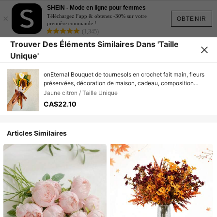
SHEIN - Mode en ligne pour femmes
×
Téléchargez l’app & obtenez -30% sur votre
OBTENIR
première commande !
(1,345)
Trouver Des Éléments Similaires Dans 'Taille
Unique'
onEternal Bouquet de tournesols en crochet fait main, fleurs
préservées, décoration de maison, cadeau, composition
florale, convient pour la Saint-Valentin, la Fête des Pères, la
Jaune citron / Taille Unique
Fête des Mères, la remise des diplômes
CA$22.10
Articles Similaires