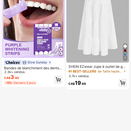
17
Slow Sunday
SHEIN EZwear Jupe à ourlet de gât
Bandes de blanchiment des dents v
eau multicouche décontractée pour
#1 BEST-SELLERS
de Taille haute Bas femme
iolettes, menthe, éliminez les tache
2.3k+ vendus
vacances, convient pour l'été
3.7k+ vendus
s de fumée, les taches de café, les t
3
CA$
.40
aches de thé, gardez votre bouche
19
-15%
Derniers 2 jours
CA$
.88
propre et blanche, bon choix pour le
s vacances, la plage, les essentiels
de voyage, convient aux soins buc
co-dentaires d'été