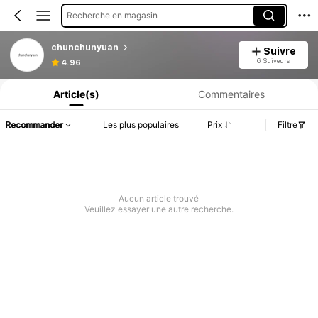
Recherche en magasin
chunchunyuan
Suivre
6 Suiveurs
4.96
Article(s)
Commentaires
Recommander
Les plus populaires
Prix
Filtre
Aucun article trouvé
Veuillez essayer une autre recherche.