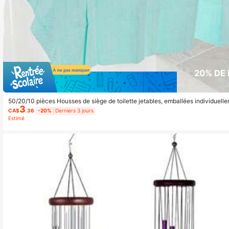
20% DE
50/20/10 pièces Housses de siège de toilette jetables, emballées individuellem
3
apis de toilette jetables épais et imperméables, housses de siège de toilette p
CA$
.36
-20%
Derniers 3 jours
pis de toilette en papier prolongé, convenant pour les hôtels, les lieux publics, 
Estimé
age domestique