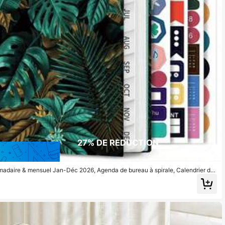
27% DE RÉDUCTION
omadaire & mensuel Jan-Déc 2026, Agenda de bureau à spirale, Calendrier de
otes de mémo, Planificateur d'emploi du temps floral, Outil de gestion du temps