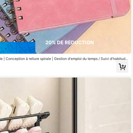
20% DE RÉDUCTION
le | Conception à reliure spirale | Gestion d'emploi du temps / Suivi d'habitude
strement, Planificateur hebdomadaire et mensuel 2026 Jan-Déc, Agenda de bur
o, Bloc-notes d'écriture pour étudiant