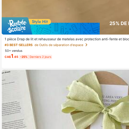
25% DE
1 pièce Drap de lit et rehausseur de matelas avec protection anti-fente et blo
n de festival, décoration de chambre, décoration de maison, décoration de ch
#3 BEST-SELLERS
de Outils de séparation d'espace
ment domestique
50+ vendus
1
CA$
.65
-25%
Derniers 2 jours