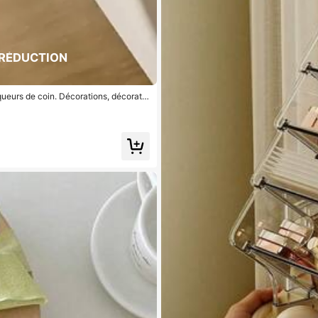
 RÉDUCTION
queurs de coin. Décorations, décoratio
ambre à coucher, organisateur, range