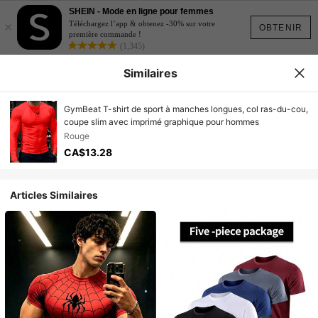
SHEIN - Mode en ligne pour femmes
×
Téléchargez l’app & obtenez -30% sur votre
OBTENIR
première commande !
(1,345)
Similaires
GymBeat T-shirt de sport à manches longues, col ras-du-cou,
coupe slim avec imprimé graphique pour hommes
Rouge
CA$13.28
Articles Similaires