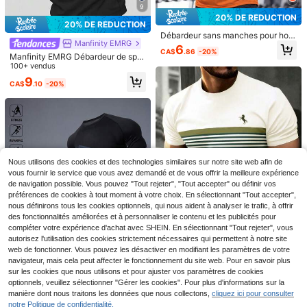
9
20% DE RÉDUCTION
20% DE RÉDUCTION
Débardeur sans manches pour hom
Manfinity EMRG
mes, gilet de sport pour entraîneme
6
CA$
.86
-20%
nt de gym, fitness, musculation
Manfinity EMRG Débardeur de spor
t à capuche à cordon de serrage po
100+ vendus
ur hommes, noir, respirant, conforta
9
CA$
.10
-20%
ble, coupe slim pour la gym, décont
racté, sans manches, léger
7
10% DE RÉDUCTION
20% DE RÉDUCTION
Top de compression à col roulé hau
Polo à manches courtes décontract
Nous utilisons des cookies et des technologies similaires sur notre site web afin de
te élasticité et séchage rapide, Che
é pour hommes, imprimé rayé, pour
#2 BEST-SELLERS
de Polos de sport pour hommes
Clients très fidèles
vous fournir le service que vous avez demandé et de vous offrir la meilleure expérience
mise de sport à manches longues c
l'été et les sports
100+ vendus
8
ol roulé pour hommes, Hauts de spo
de navigation possible. Vous pouvez "Tout rejeter", "Tout accepter" ou définir vos
CA$
.98
-10%
Estimé
12
rt respirants pour la course, Blanc pr
préférences de cookies à tout moment à votre choix. En sélectionnant "Tout accepter",
CA$
.54
-20%
Estimé
otection solaire printemps
nous définirons tous les cookies optionnels, qui nous aident à analyser le trafic, à offrir
des fonctionnalités améliorées et à personnaliser le contenu et les publicités pour
13
compléter votre expérience d'achat avec SHEIN. En sélectionnant "Tout rejeter", vous
autorisez l'utilisation des cookies strictement nécessaires qui permettent à notre site
web de fonctionner. Vous pouvez les désactiver en modifiant les paramètres de votre
20% DE RÉDUCTION
navigateur, mais cela peut affecter le fonctionnement du site web. Pour en savoir plus
5
KOVSEE T-shirt de sport décontrac
sur les cookies que nous utilisons et pour ajuster vos paramètres de cookies
té pour hommes - motif en forme de
100+ vendus
optionnels, veuillez sélectionner "Gérer les cookies". Pour plus d'informations sur la
20% DE RÉDUCTION
cheval, convient pour l'extérieur, le
7
manière dont nous traitons les données que nous collectons,
cliquez ici pour consulter
CA$
.74
-20%
Estimé
s déplacements, les vacances, lava
Acti Log
notre Politique de confidentialité.