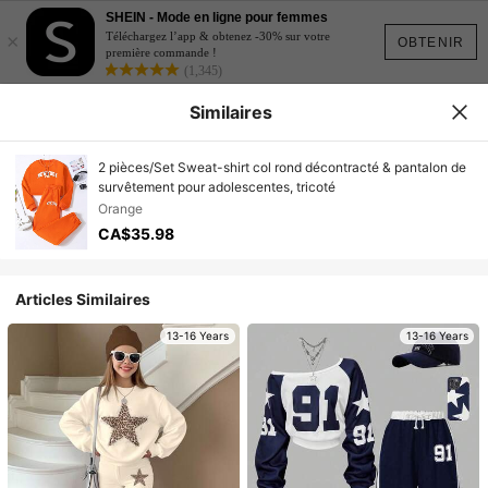
SHEIN - Mode en ligne pour femmes
×
Téléchargez l’app & obtenez -30% sur votre
OBTENIR
première commande !
(1,345)
Similaires
2 pièces/Set Sweat-shirt col rond décontracté & pantalon de
survêtement pour adolescentes, tricoté
Orange
CA$35.98
Articles Similaires
13-16 Years
13-16 Years