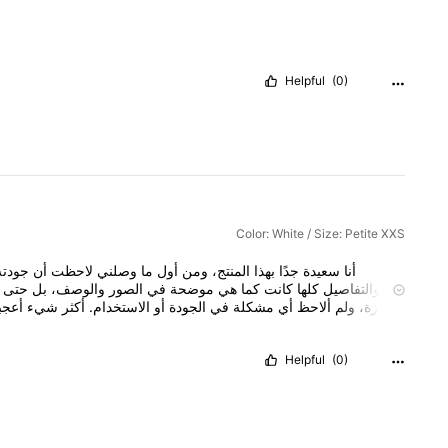
Helpful
(0)
Color: White / Size: Petite XXS
أنا
سعيدة
جدًا
بهذا
المنتج،
ومن
أول
ما
وصلني
لاحظت
أن
جودت
والتفاصيل
كلها
كانت
كما
هي
موضحة
في
الصور
والوصف،
بل
حتى
ممتازة،
ولم
ألاحظ
أي
مشكلة
في
الجودة
أو
الاستخدام.
أكثر
شيء
أعجب
الوقت
المحدد،
وهذا
جعل
تجربة
الشراء
أفضل.
بصراحة
كانت
تجر
مستقبلًا.
يقلق،
لأن
المنتج
يستحق
التجربة
فعلًا،
خاصة
لمن
يبحث
ع
Helpful
(0)