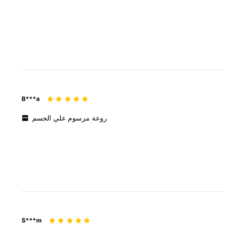
B***a
روعة
مرسوم
علي
الجسم
S***m