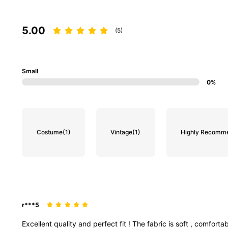
5.00
(5)
Small
0%
Costume
(1)
Vintage
(1)
Highly Recomm
r***5
Excellent
quality
and
perfect
fit
!
The
fabric
is
soft
,
comforta