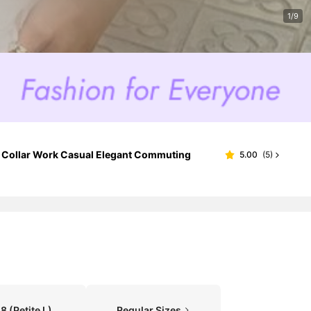
1/9
 Collar Work Casual Elegant Commuting
5.00
(
5
)
 8
(Petite L)
Regular Sizes