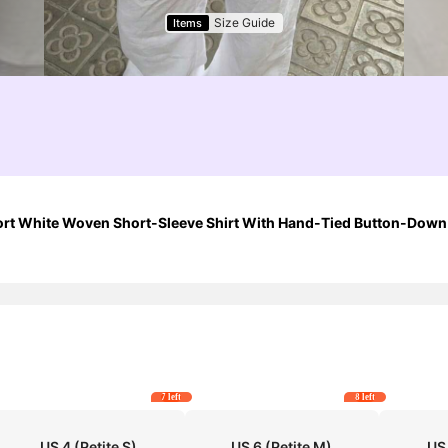
Size Guide
Items
t White Woven Short-Sleeve Shirt With Hand-Tied Button-Down
7 left
8 left
US 4
(Petite S)
US 6
(Petite M)
US