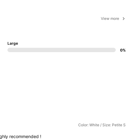
View more
Large
0%
Color: White / Size: Petite S
ghly
recommended
!