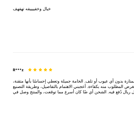
خيال
وخفييييفه
تهفهف
R***z
متازة
بدون
أي
عيوب
أو
تلف.
الخامة
جميلة
وتعطي
إحساسًا
بأنها
متقنة،
لغرض
المطلوب
منه
بكفاءة.
أعجبني
الاهتمام
بالتفاصيل،
وطريقة
التصنيع
ل
ريال
دُفع
فيه.
الشحن
أي
ضًا
كان
أسرع
مما
توقعت،
والمنتج
وصل
في
أو
خيارات
أخرى
إذا
كانت
متوفرة.
أنصح
أي
شخص
متردد
في
شرائه
ألا
عملية
الشراء
بشكل
عام،
وسأستمر
في
شراء
منتجات
مشابهة