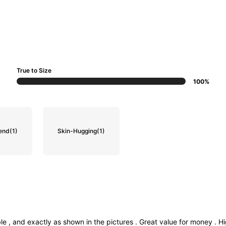
True to Size
100%
end
(1)
Skin-Hugging
(1)
ble
,
and
exactly
as
shown
in
the
pictures
.
Great
value
for
money
.
Hi