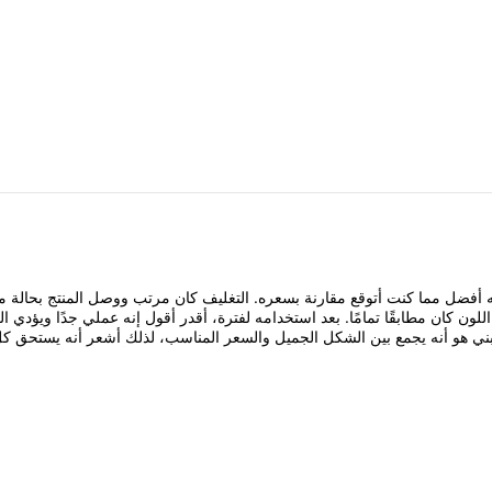
ه
أفضل
مما
كنت
أتوقع
مقارنة
بسعره.
التغليف
كان
مرتب
ووصل
المنتج
بحالة
م
اللون
كان
مطابقًا
تمامًا.
بعد
استخدامه
لفترة،
أقدر
أقول
إنه
عملي
جدًا
ويؤدي
ا
ني
هو
أنه
يجمع
بين
الشكل
الجميل
والسعر
المناسب،
لذلك
أشعر
أنه
يستحق
ك
بة
موفقة
من
جميع
النواحي،
وأصبحت
أفكر
في
طلبه
مرة
أخرى
أو
شراء
ألوان
ن
جودة
جيدة
وسعر
مناسب.
بالنسبة
لي
كانت
تجربة
ناجحة،
وأنا
راضية
جدًا
عن