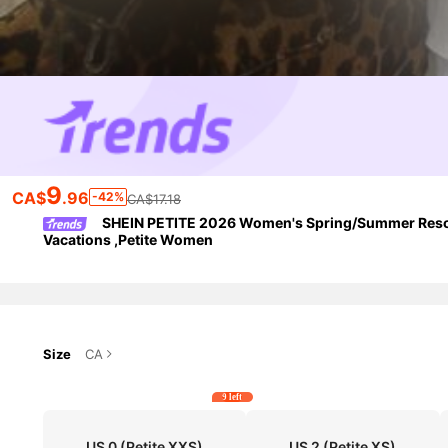
9
CA$
.96
-42%
CA$17.18
SHEIN PETITE 2026 Women's Spring/Summer Resor
Vacations ,Petite Women
Size
CA
9 left
US 0
(Petite XXS)
US 2
(Petite XS)