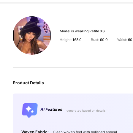
Model is wearing:
Petite XS
Height:
168.0
Bust:
90.0
Waist:
60
Product Details
AI Features
generated based on details
Woven Fabric:
Clean woven feel with polished appeal.