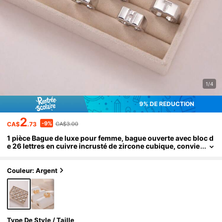
1/4
9% DE RÉDUCTION
2
-9%
CA$
.73
CA$3.00
1 pièce Bague de luxe pour femme, bague ouverte avec bloc d
e 26 lettres en cuivre incrusté de zircone cubique, convie
nt pour un port quotidien, cadeau pour les amis, le Nouve
l An, la Saint-Valentin
Couleur: Argent
Type De Style / Taille