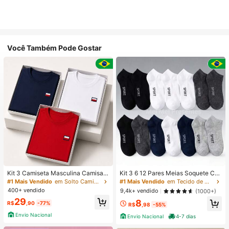
Você Também Pode Gostar
Kit 3 Camiseta Masculina Camisa
Kit 3 6 12 Pares Meias Soquete Ca
Malha Premium 100% Algodão Fio
no Curto Unissex Multicolorido 40-
#1 Mais Vendido
em Solto Camisetas masculinas
#1 Mais Vendido
em Tecido de malha Meias masculinas até o tornozel
30.1 Básica Modelo Tommi Confort
46
400+ vendido
9,4k+ vendido
(1000+)
ável Varias Cores
29
8
R$
,90
-77%
R$
,98
-55%
Envio Nacional
Envio Nacional
4-7 dias