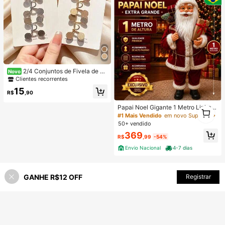
Quase esgotado!
2/4 Conjuntos de Fivela de Ci
Novo
ntura Adequados para Denim Folga
Clientes recorrentes
dos, Clipe de Cintura Reutilizável d
15
e Metal, Usado para Roupas, Vestid
R$
,90
os, Saias, Acessórios Decorativos S
em Costura (Sem Papelão)
Papai Noel Gigante 1 Metro Linha P
1
remium Decoração Natalina Luxo E
1
#1 Mais Vendido
em novo Suprimentos para festas de festivais
nfeite De Natal Luxuoso Comércio
50+ vendido
369
R$
,99
-54%
Envio Nacional
4-7 dias
GANHE R$12 OFF
Registrar