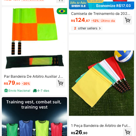
o Poste de Obstáculo (Bandeira de
Reposição Sem Poste) Pode Ser Us
Economize R$17,03
ada para Definir Limites, Posicionar
Áreas de Chute de Escanteio, Auxili
Camiseta de Treinamento da 2026,
ar na Arbitragem
Secagem Rápida e Respirável. Conj
124
R$
,87
-12%
Último dia
unto de 6 Peças Regata de Treinam
ento Unissex - Uniforme de Time de
2
other sellers
Futebol e Basquete, Regata de Jog
o Respirável para Adultos, Adequad
o para Team Building, Festa e Roup
a de Trabalho
Par Bandeira De Arbitro Auxiliar Jui
z Bandeirinha De Futebol
79
R$
,90
-20%
Envio Nacional
4-7 dias
1 Peça Bandeira de Árbitro de Futeb
ol, Bandeira de Sinalização Ferrovi
26
R$
,90
ária, Ferramenta Esportiva de Juiz d