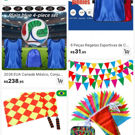
6 Peças Regatas Esportivas de Cor
Sólida, Adequadas para Treinament
31
R$
,95
o da , Podem Ser Usadas para Com
petição, Futebol, Basquete, Rugby
e Outros Esportes. Regatas de Trein
amento Leves e de Secagem Rápid
a. Adequadas para Equipes Esportiv
2026 EUA Canadá México, Conjunt
as, Clubes, Construção de Equipes
o de Treinamento de Futebol 4 em 1
e Atividades Promocionais. Tamanh
238
R$
,95
- Kit de Equipe Respirável e de Sec
os Juvenis Também Adequados par
agem Rápida com Bola e Bolsa de A
a Adultos/Uniformes de Futebol.
rmazenamento, Regata de Treinam
ento de Futebol com Bola e Bolsa c
om Cordão, Adequado para Esporte
s de Futebol Adulto e Juvenil