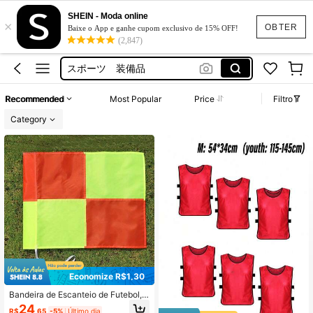
Soccer Bib
SHEIN - Moda online
×
Bola Da Copa Do Mundo 2026
OBTER
Baixe o App e ganhe cupom exclusivo de 15% OFF!
(2,847)
スポーツ 装備品
Team Sport Bib
Race Bib
Recommended
Most Popular
Price
Filtro
Soccer Bib
Category
Bola Da Copa Do Mundo 2026
Economize R$1,30
Bandeira de Escanteio de Futebol,
Base Marcadora de Evento Esportiv
24
R$
,65
-5%
Último dia