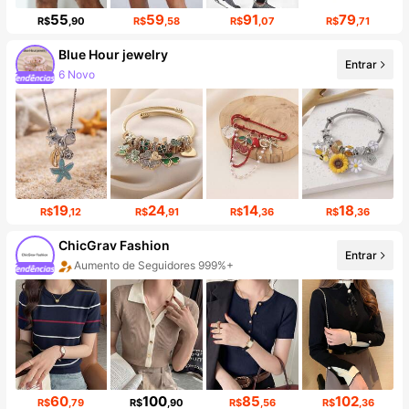
55
59
91
79
R$
,90
R$
,58
R$
,07
R$
,71
Blue Hour jewelry
Entrar
6 Novo
Aumento de seguidores em 15%
19
24
14
18
R$
,12
R$
,91
R$
,36
R$
,36
ChicGrav Fashion
Entrar
Aumento de Seguidores 999%+
Aumento de vendas 999%+
60
100
85
102
R$
,79
R$
,90
R$
,56
R$
,36