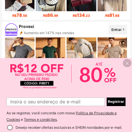
78
86
134
81
R$
,56
R$
,99
R$
,23
R$
,68
Provexi
Entrar
Aumento em 147% nas vendas
Aumento de Seguidores 999%+
74
82
113
76
R$
,75
R$
,28
R$
,15
R$
,40
SOLAURA
Entrar
Aumento em 285% nas vendas
Aumento de seguidores em 233%
Registrar
Ao se registrar, você concorda com nossa
Política de Privacidade e
Cookies
e
Termos e condições
.
Desejo receber ofertas exclusivas e SHEIN novidades por e-mail.