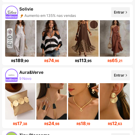
Solivie
Entrar
Aumento em 135% nas vendas
Aumento de seguidores em 140%
189
74
113
65
R$
,90
R$
,96
R$
,95
R$
,21
Aura&Verve
Entrar
9 Novo
Aumento de seguidores em 240%
17
24
18
12
R$
,38
R$
,98
R$
,19
R$
,63