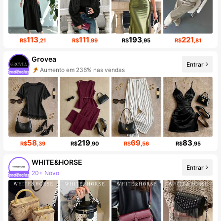
113
111
193
221
R$
,21
R$
,99
R$
,95
R$
,81
Grovea
Entrar
Aumento em 236% nas vendas
Aumento de seguidores em 869%
58
219
69
83
R$
,39
R$
,90
R$
,56
R$
,95
WHITE&HORSE
Entrar
20+ Novo
Aumento de seguidores em 74%