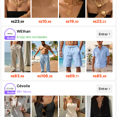
23
10
19
23
R$
,99
R$
,46
R$
,30
R$
,23
WEIhan
Entrar
A loja tem novidades
83
106
69
85
R$
,96
R$
,36
R$
,71
R$
,48
Cévolie
Entrar
99+ Novo