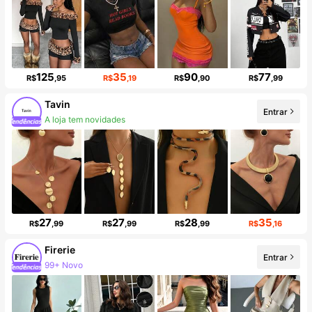
125
35
90
77
R$
,95
R$
,19
R$
,90
R$
,99
Tavin
Entrar
A loja tem novidades
Aumento de seguidores em 509%
27
27
28
35
R$
,99
R$
,99
R$
,99
R$
,16
Firerie
Entrar
99+ Novo
Aumento de seguidores em 22%