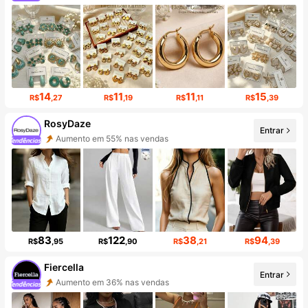
Aumento de seguidores em 117%
14
11
11
15
R$
,27
R$
,19
R$
,11
R$
,39
RosyDaze
Entrar
Aumento em 55% nas vendas
Aumento de seguidores em 103%
83
122
38
94
R$
,95
R$
,90
R$
,21
R$
,39
Fiercella
Entrar
Aumento em 36% nas vendas
Aumento de seguidores em 101%