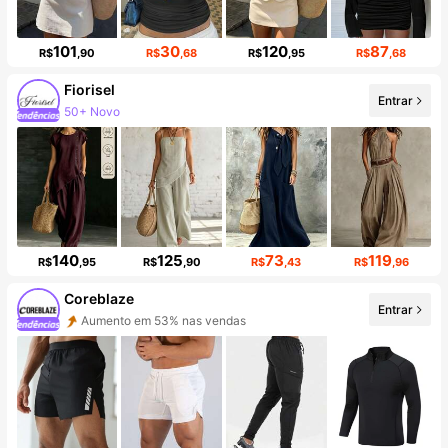
101
30
120
87
R$
,90
R$
,68
R$
,95
R$
,68
Fiorisel
Entrar
50+ Novo
Aumento de seguidores em 24%
140
125
73
119
R$
,95
R$
,90
R$
,43
R$
,96
Coreblaze
Entrar
Aumento em 53% nas vendas
Aumento de seguidores em 757%