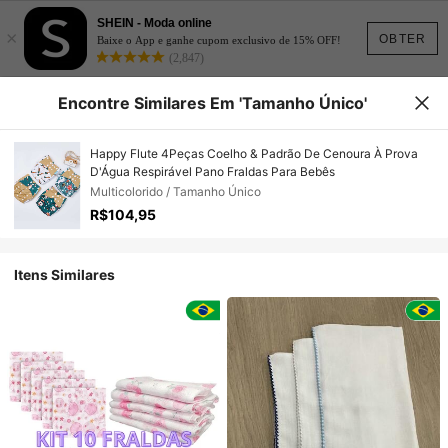
SHEIN - Moda online
×
OBTER
Baixe o App e ganhe cupom exclusivo de 15% OFF!
(2,847)
Encontre Similares Em 'Tamanho Único'
Happy Flute 4Peças Coelho & Padrão De Cenoura À Prova
D'Água Respirável Pano Fraldas Para Bebês
Multicolorido / Tamanho Único
R$104,95
Itens Similares