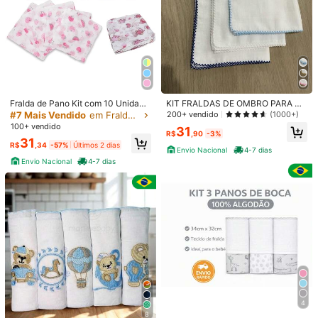
Fralda de Pano Kit com 10 Unidade
KIT FRALDAS DE OMBRO PARA BE
s 60x60cm 100% Algodão Minasre
BE COM 3 PEÇAS 70x70 CADA C
#7 Mais Vendido
em Fraldas de pano para bebês
200+ vendido
(1000+)
y Bebê - Macia, Absorvente e Multi
OM BICO DE PICUETA 100% ALGO
100+ vendido
31
uso (Babete, Toalinha, etc.)
DÃO
R$
,90
-3%
31
R$
,34
-57%
Últimos 2 dias
Envio Nacional
4-7 dias
Envio Nacional
4-7 dias
1/7
104
R$
,95
Happy Flute 4Peças Coelho & Padrão De Ceno
4,97
(
100+
)
ura À Prova D'Água Respirável Pano Frald
as Para Bebês
Tamanho
Tamanho Único
4
8