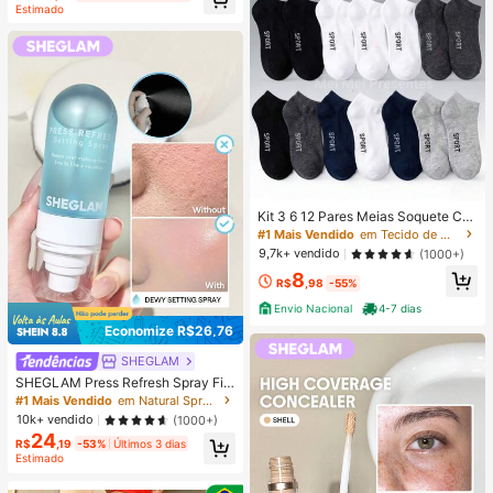
Estimado
Kit 3 6 12 Pares Meias Soquete Ca
no Curto Unissex Multicolorido 40-
#1 Mais Vendido
em Tecido de malha Meias masculinas até o tornozel
46
9,7k+ vendido
(1000+)
8
R$
,98
-55%
Envio Nacional
4-7 dias
Economize R$26,76
SHEGLAM
SHEGLAM Press Refresh Spray Fix
ador Marca De Beleza CosméTicos
#1 Mais Vendido
em Natural Spray de fixação
Maquiagem Para Mulheres E Menin
10k+ vendido
(1000+)
as
24
R$
,19
-53%
Últimos 3 dias
Estimado