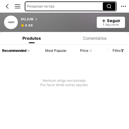
Pesquisar na loja
HUJUN
Seguir
5 Seguidores
4.98
Produtos
Comentários
Recommended
Most Popular
Price
Filtro
Nenhum artigo encontrado.
Por favor tente outras opções.