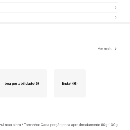
Ver mais
boa portabilidade
(5)
linda
(46)
zul roxo claro / Tamanho: Cada porção pesa aproximadamente 90g-100g