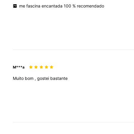
me
fascina
encantada
100
%
recomendado
M***a
Muito
bom
,
gostei
bastante