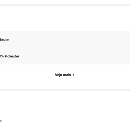
es
iéster
es
0% Poliéster
Veja mais
es
es
ás