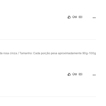
Útil
(0)
ida rosa cinza / Tamanho: Cada porção pesa aproximadamente 90g-100g
Útil
(0)