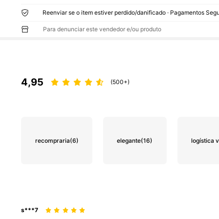
Reenviar se o item estiver perdido/danificado · Pagamentos Segu
Para denunciar este vendedor e/ou produto
4,95
(500+)
recompraria
(6)
elegante
(16)
logística 
s***7