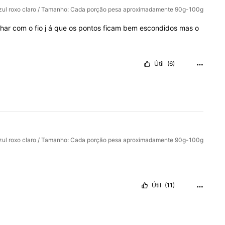
zul roxo claro / Tamanho: Cada porção pesa aproximadamente 90g-100g
lhar
com
o
fio
j
á
que
os
pontos
ficam
bem
escondidos
mas
o
Útil
(6)
zul roxo claro / Tamanho: Cada porção pesa aproximadamente 90g-100g
Útil
(11)