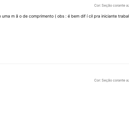
Cor: Seção corante a
e
uma
m
ã
o
de
comprimento
(
obs
:
é
bem
dif
í
cil
pra
iniciante
traba
Cor: Seção corante a
es