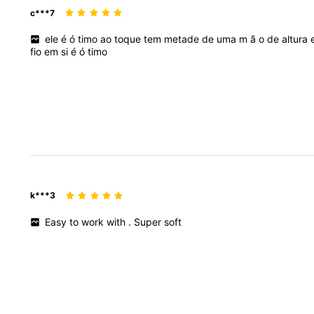
c***7
ele
é
ó
timo
ao
toque
tem
metade
de
uma
m
ã
o
de
altura
fio
em
si
é
ó
timo
k***3
Easy
to
work
with
.
Super
soft
171 Seguidor