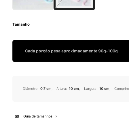
Tamanho
Cada porção pesa aproximadamente 90g-100g
Diâmetro
:
0.7 cm
Altura
:
10 cm
Largura
:
10 cm
Comprim
Guia de tamanhos