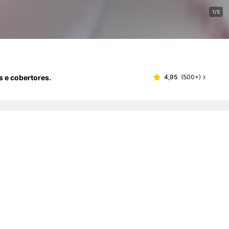
1/5
s e cobertores.
4,95
(
500+
)