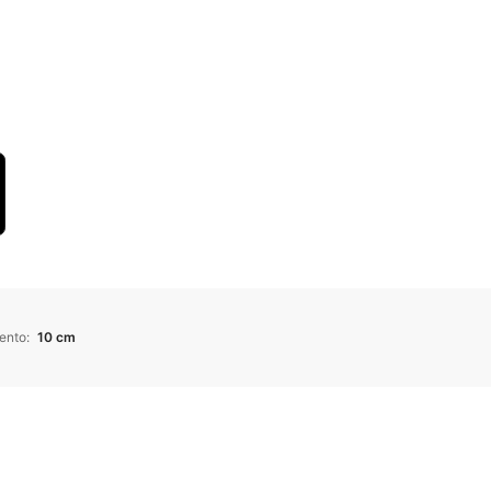
ento
:
10 cm