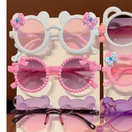
Tamanho
8-14Y
Largura da moldura
:
13.1 cm
Comprimento da armação
:
13 cm
Guia de tamanhos
Enviado De