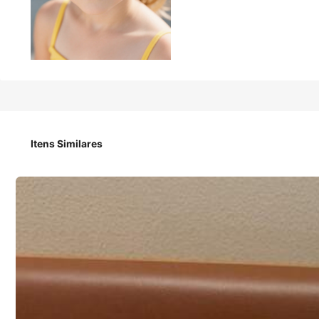
24
R$
,95
1 Peça Óculos de Moda com Armação de Policarbonato Boêm
Itens Similares
Tipo De Estilo
Fósforo
chá de arroz