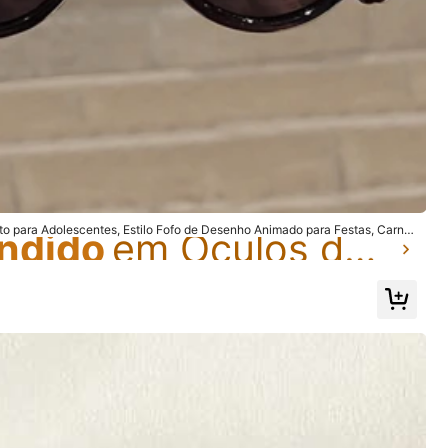
ndido
em Óculos de moda infantil
to para Adolescentes, Estilo Fofo de Desenho Animado para Festas, Carna
ndido
ndido
em Óculos de moda infantil
em Óculos de moda infantil
ndido
em Óculos de moda infantil