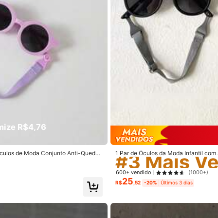
linda (200+)
igual a foto (100+)
amor (100+)
es
es
nquedos e jogos
Vestuário e Acessórios
Bebê
ize R$4,76
#3 Mais V
es
Clientes recorrentes
 Óculos de Moda Conjunto Anti-Queda
1 Par de Óculos da Moda Infantil co
#3 Mais V
#3 Mais V
sual
Versáteis e Estilosos para Fotografia 
600+ vendido
(1000+)
Clientes recorrentes
Clientes recorrentes
#3 Mais V
25
R$
,52
-20%
Últimos 3 dias
Clientes recorrentes