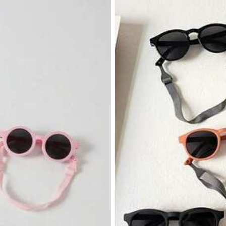
es
es
Veja mais
es
es
nte
615 Compra recorrente
es