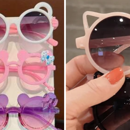
Ponte
:
2.2 cm
Altura da Lente
:
5.1 cm
Largura da Lente
:
6 cm