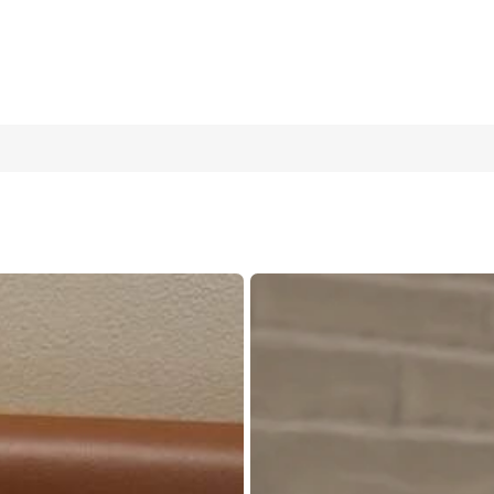
io em Formato de Borboleta com Acessórios de Rosa para Crianç