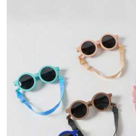
Detalhes Do Produto
216 Seguidor
4,92
Material:
PC
216 Seguidor
4,92
216 Seguidor
4,92
Trendwatcher
216 Seguidor
4,92
6.5K Vendido recenteme
216 Seguidor